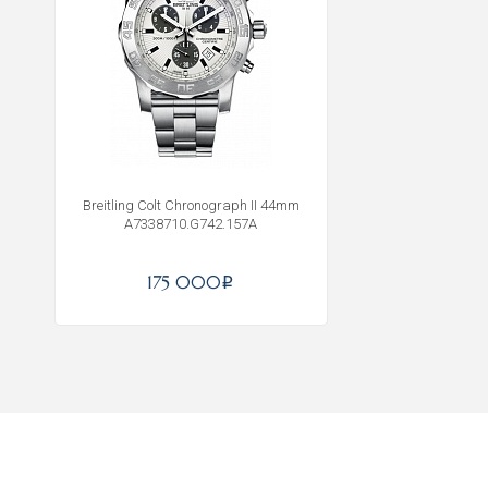
Breitling Colt Chronograph II 44mm
A7338710.G742.157A
175 000
i