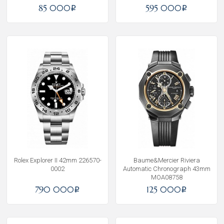
85 000
595 000
i
i
Rolex Explorer II 42mm 226570-
Baume&Mercier Riviera
0002
Automatic Chronograph 43mm
MOA08758
790 000
125 000
i
i