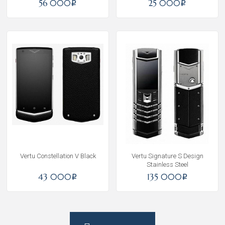
56 000
25 000
i
i
Получать на почту
Vertu Constellation V Black
Vertu Signature S Design
Stainless Steel
43 000
135 000
i
i