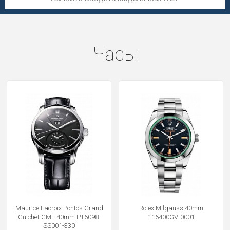
Часы
Maurice Lacroix Pontos Grand
Rolex Milgauss 40mm
Guichet GMT 40mm PT6098-
116400GV-0001
SS001-330