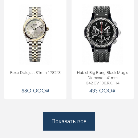
Rolex Datejust 31mm 178243
Hublot Big Bang Black Magic
Diamonds 41mm
342.CV.130.RX.114
880 000
495 000
i
i
Показать все