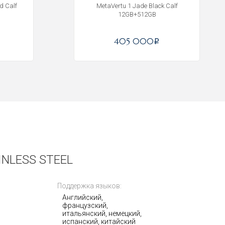
d Calf
MetaVertu 1 Jade Black Calf
12GB+512GB
405 000
i
INLESS STEEL
Поддержка языков:
Английский,
французский,
итальянский, немецкий,
испанский, китайский