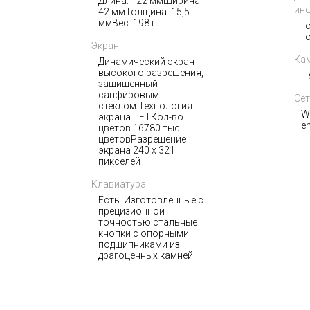
12GB+512GB
Длина: 122 ммШирина:
ин
42 ммТолщина: 15,5
ммВес: 198 г
г
432 000
г
i
Экран:
Кам
Динамический экран
высокого разрешения,
Н
защищенный
сапфировым
Сет
стеклом.Технология
W
экрана TFTКол-во
e
цветов 16780 тыс.
цветовРазрешение
экрана 240 x 321
пикселей
Клавиатура:
Есть. Изготовленные с
прецизионной
точностью стальные
кнопки с опорными
подшипниками из
драгоценных камней.