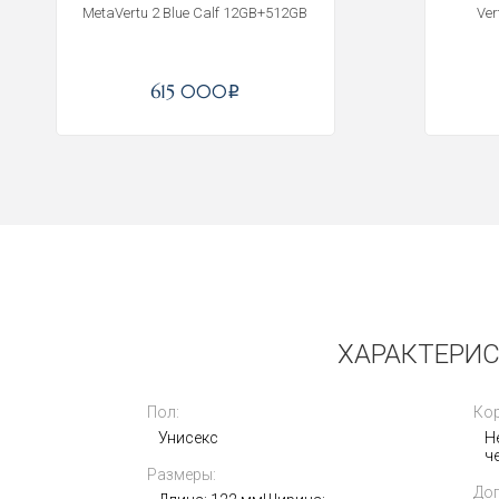
MetaVertu 2 Blue Calf 12GB+512GB
Ver
615 000
i
Новые
ХАРАКТЕРИСТ
Пол:
Кор
Унисекс
Н
ч
Размеры:
MetaVertu 1 Basic Carbon Fiber
До