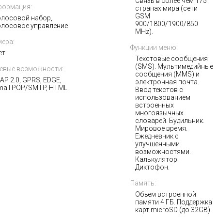
Связь в более чем 175
формация:
странах мира (сети
GSM
олосовой набор,
900/1800/1900/850
олосовое управление
MHz).
ера:
Функции меню:
ет
Текстовые сообщения
(SMS). Мультимедийные
евые возможности:
сообщения (MMS) и
AP 2.0, GPRS, EDGE,
электронная почта.
mail POP/SMTP, HTML
Ввод текстов с
использованием
встроенных
многоязычных
словарей. Будильник.
Мировое время.
Ежедневник с
улучшенными
возможностями.
Калькулятор.
Диктофон.
Память:
Объем встроенной
памяти 4 ГБ. Поддержка
карт microSD (до 32GB)