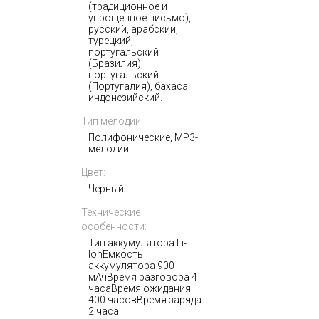
(традиционное и
упрощенное письмо),
русский, арабский,
турецкий,
португальский
(Бразилия),
португальский
(Португалия), бахаса
индонезийский.
Тип мелодии:
Полифонические, MP3-
мелодии
Цвет:
Черный
Технические
особенности:
Тип аккумулятора Li-
IonЕмкость
аккумулятора 900
мАчВремя разговора 4
часаВремя ожидания
400 часовВремя заряда
2 часа