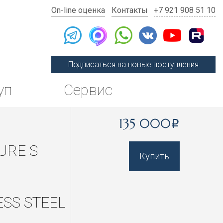
On-line оценка
Контакты
+7 921 908 51 10
Подписаться на новые поступления
уп
Сервис
135 000
i
URE S
Купить
ESS STEEL