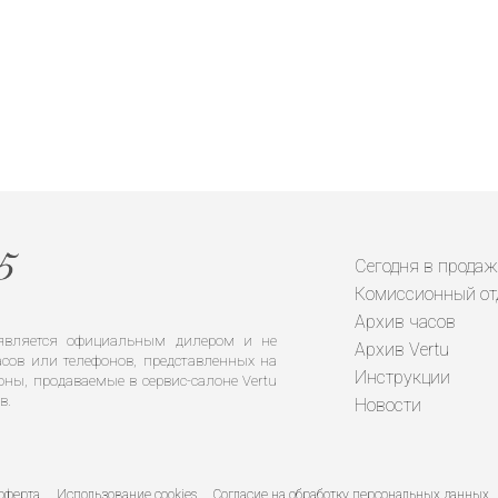
Сегодня в продаж
Комиссионный от
Архив часов
е является официальным дилером и не
Архив Vertu
сов или телефонов, представленных на
Инструкции
оны, продаваемые в сервис-салоне Vertu
в.
Новости
оферта
Использование cookies
Согласие на обработку персональных данных