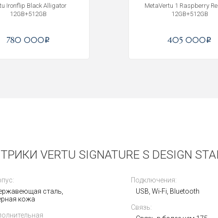
tu Ironflip Black Alligator
MetaVertu 1 Raspberry Re
12GB+512GB
12GB+512GB
780 000
405 000
i
i
РИКИ VERTU SIGNATURE S DESIGN STA
Получать на почту
пус:
Подключения:
ержавеющая сталь,
USB, Wi-Fi, Bluetooth
ерная кожа
Связь:
полнительная