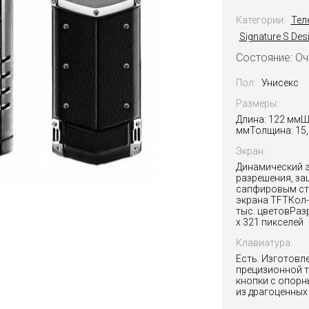
Категории:
Тел
Signature S Des
Состояние: О
Пол:
Унисекс
Размеры:
Длина: 122 ммШ
ммТолщина: 15,
Экран:
Динамический 
разрешения, з
сапфировым ст
экрана TFTКол-
тыс. цветовРаз
x 321 пикселей
Клавиатура:
Есть. Изготовл
прецизионной 
кнопки с опор
из драгоценных