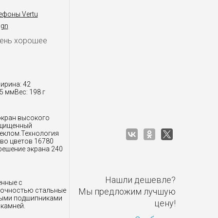
ефоны Vertu
ign
чень хорошее
ирина: 42
5 ммВес: 198 г
экран высокого
ащищенный
еклом.Технология
во цветов 16780
решение экрана 240
Нашли дешевле?
енные с
точностью стальные
Мы предложим лучшую
ными подшипниками
цену!
 камней.