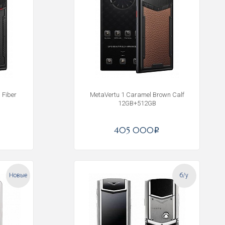
 Fiber
MetaVertu 1 Caramel Brown Calf
12GB+512GB
405 000
i
Новые
б/у