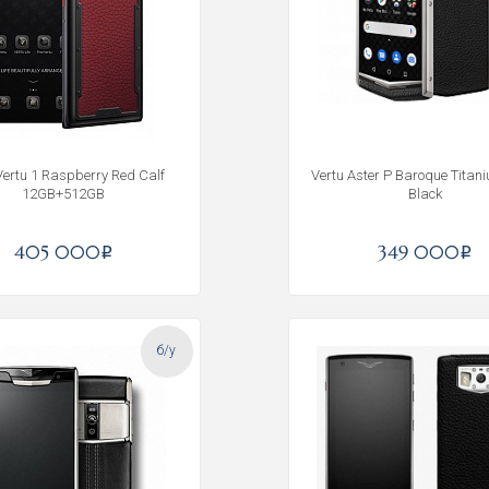
ertu 1 Raspberry Red Calf
Vertu Aster P Baroque Titan
12GB+512GB
Black
405 000
349 000
i
i
б/у