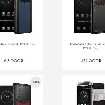
rtu 2 Blue Calf 12GB+512GB
MetaVertu 1 Basic Carbon
12GB+512GB
615 000
432 000
i
i
Новые