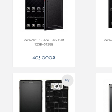
MetaVertu 1 Jade Black Calf
MetaV
12GB+512GB
405 000
i
б/у