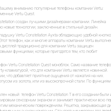
 Вашему вниманию популярные телефоны компании Vertu:
еменные Vertu Quest.
stellation создан лучшими дизайнерами компании. Линейка
ьно новые технологии, заключенные в стильный дизайн.
адушку Vertu Constellation Ayxta обладающую удобной кнопко
Этот телефон, как и многие аппараты компании Vertu выполне
 а дисплей традиционно для компании Vertu защищен
овыми функциями, которые пригодятся тем, кто любит
фон Vertu Constellation Quest моноблок. Само название телеф
ty-клавиатурой, что для компании Vertu является новинкой.
ии, что добавляет приятные ощущения от нажатия на них.
рпусом из золота, или из высокопрочной стали. По функциям 
влен новый телефон Vertu Constellation T в его создании бы
пфировым сенсорным экраном и занимает практически всю пе
угим механическим повреждениям. Решетка, закрывающая дина
 фирменным знаком компании. Стандартные мелодии для телеф