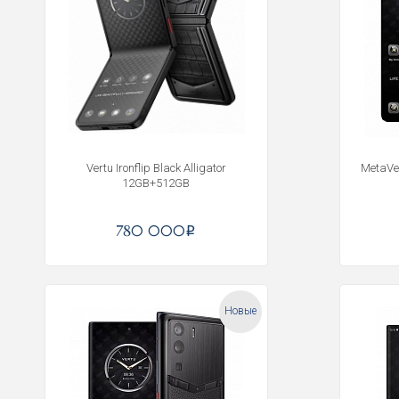
Vertu Ironflip Black Alligator
MetaVe
12GB+512GB
780 000
i
Новые