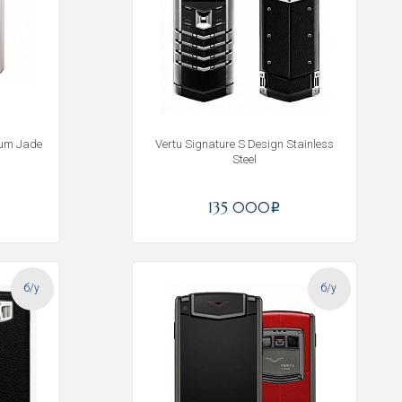
ium Jade
Vertu Signature S Design Stainless
Steel
135 000
i
б/у
б/у