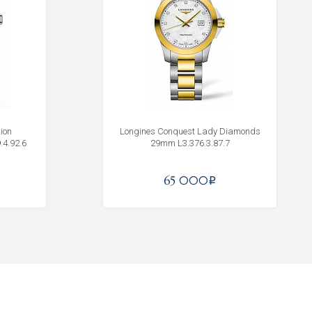
ion
Longines Conquest Lady Diamonds
4.92.6
29mm L3.376.3.87.7
65 000
i