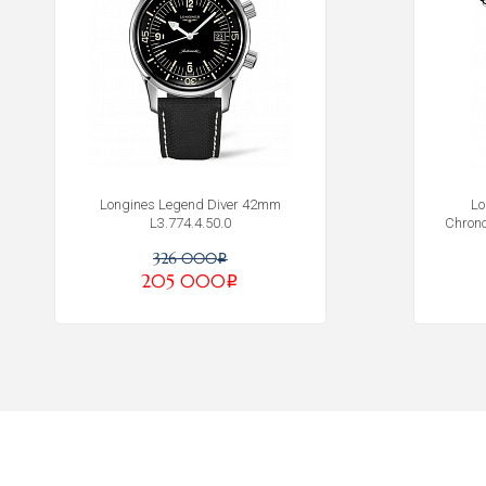
Longines Legend Diver 42mm
Lo
L3.774.4.50.0
Chron
326 000
i
205 000
i