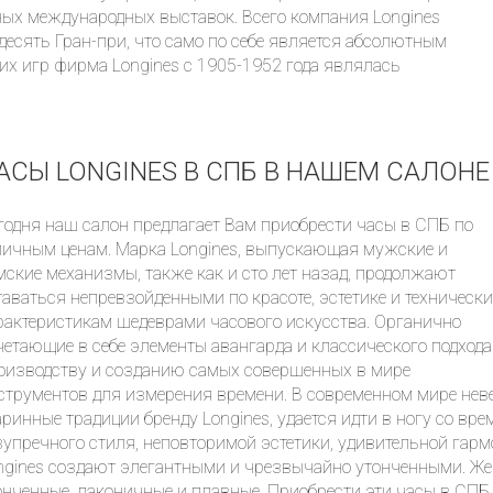
ых международных выставок. Всего компания Longines
десять Гран-при, что само по себе является абсолютным
х игр фирма Longines с 1905-1952 года являлась
СЫ LONGINES В СПБ В НАШЕМ САЛОНЕ
годня наш салон предлагает Вам приобрести часы в СПБ по
личным ценам. Марка Longines, выпускающая мужские и
мские механизмы, также как и сто лет назад, продолжают
таваться непревзойденными по красоте, эстетике и техническ
рактеристикам шедеврами часового искусства. Органично
четающие в себе элементы авангарда и классического подхода
оизводству и созданию самых совершенных в мире
струментов для измерения времени. В современном мире неве
аринные традиции бренду Longines, удается идти в ногу со в
зупречного стиля, неповторимой эстетики, удивительной гар
ngines создают элегантными и чрезвычайно утонченными. Же
онченные, лаконичные и плавные. Приобрести эти часы в СПБ