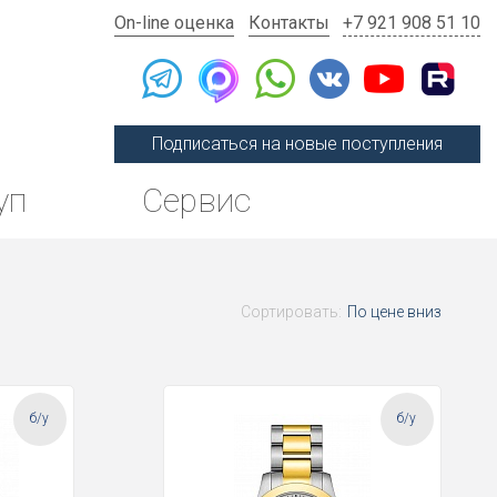
On-line оценка
Контакты
+7 921 908 51 10
Подписаться на новые поступления
уп
Сервис
Сортировать:
По цене вниз
б/у
б/у