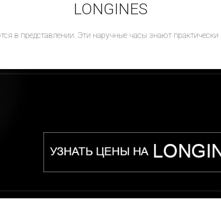
LONGINES
тся в представлении. Эти наручные часы знают практически 