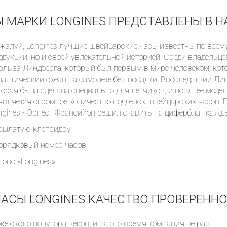
 МАРКИ LONGINES ПРЕДСТАВЛЕНЫ В 
жалуй, Longines лучшие швейцарские часы известны по всем
одукции, но и своей увлекательной историей. Среди владельце
Получать на почту
рльза Линдберга, который был первым в мире человеком, кот
лантический океан на самолете без посадки. Впоследствии Лин
торая была сделана специально для летчиков, и позднее модел
является огромное количество подделок швейцарских часов. 
ngines - Эрнест Франсийон решил ставить на циферблат кажд
крылатую клепсидру
порядковый номер часов
слово «Longines»
АСЫ LONGINES КАЧЕСТВО ПРОВЕРЕНН
е около полутора веков, и за это время компания не раз