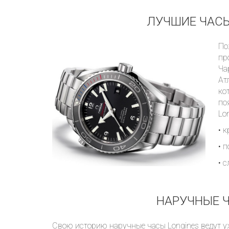
ЛУЧШИЕ ЧАСЫ
По
пр
Ча
Ат
ко
по
Lo
• 
• 
• 
НАРУЧНЫЕ Ч
Свою историю наручные часы Longines ведут уж