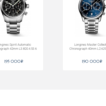
ngines Spirit Automatic
Longines Master Collect
ograph 42mm L3.820.4.53.6
Chronograph 40mm L2.629.
195 000
190 000
i
i