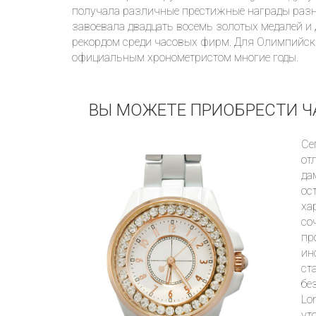
получала различные престижные награды разн
завоевала двадцать восемь золотых медалей и 
рекордом среди часовых фирм. Для Олимпийски
официальным хронометристом многие годы.
ВЫ МОЖЕТЕ ПРИОБРЕСТИ ЧА
Се
от
да
ос
ха
со
пр
ин
ст
бе
Lo
ут