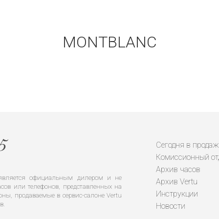
MONTBLANC
Получать на почту
Сегодня в продаж
Комиссионный от
Архив часов
е является официальным дилером и не
Архив Vertu
сов или телефонов, представленных на
Инструкции
оны, продаваемые в сервис-салоне Vertu
в.
Новости