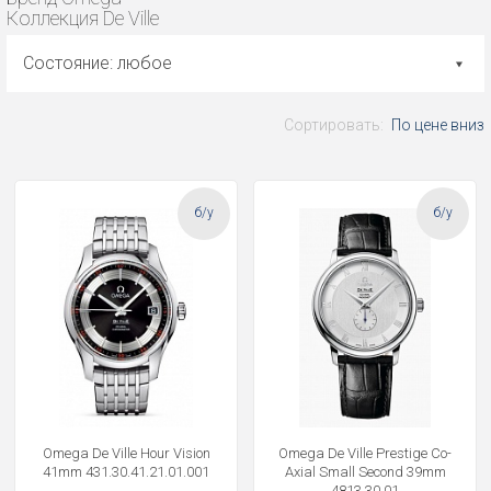
Коллекция De Ville
Состояние: любое
Сортировать:
По цене вниз
б/у
б/у
Omega De Ville Hour Vision
Omega De Ville Prestige Co-
41mm 431.30.41.21.01.001
Axial Small Second 39mm
4813.30.01