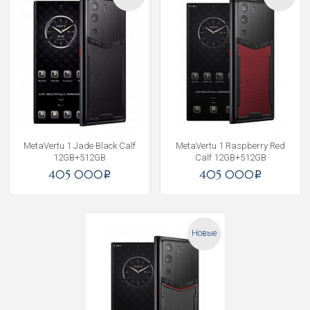
MetaVertu 1 Jade Black Calf
MetaVertu 1 Raspberry Red
12GB+512GB
Calf 12GB+512GB
405 000
405 000
i
i
Новые