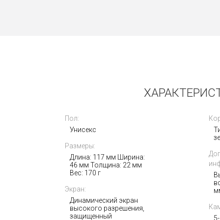
Новые
ХАРАКТЕРИСТ
Пол:
Кор
Унисекс
Т
з
Размеры:
MetaVertu 1 Caramel Brown Calf
До
12GB+512GB
Длина: 117 мм Ширина:
ин
46 мм Толщина: 22 мм
Вес: 170 г
В
405 000
в
i
Экран:
м
Динамический экран
Кам
высокого разрешения,
защищенный
5