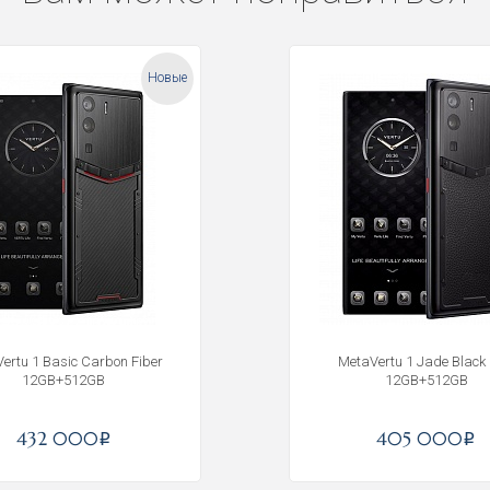
Новые
ertu 1 Basic Carbon Fiber
MetaVertu 1 Jade Black 
12GB+512GB
12GB+512GB
432 000
405 000
i
i