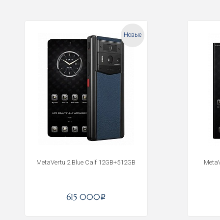
Новые
MetaVertu 2 Blue Calf 12GB+512GB
MetaV
615 000
i