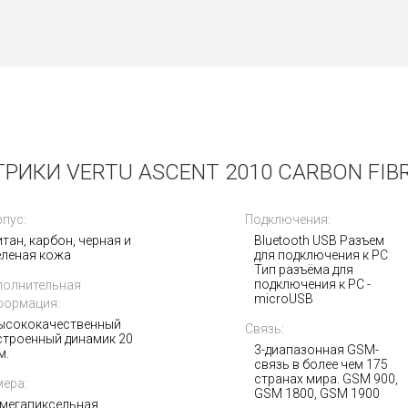
Получать на почту
РИКИ VERTU ASCENT 2010 CARBON FIBR
пус:
Подключения:
итан, карбон, черная и
Bluetooth USB Разъем
еленая кожа
для подключения к PC
Тип разъёма для
подключения к PC -
полнительная
microUSB
формация:
ысококачественный
Связь:
строенный динамик 20
3-диапазонная GSM-
м.
связь в более чем 175
странах мира. GSM 900,
ера:
GSM 1800, GSM 1900
-мегапиксельная