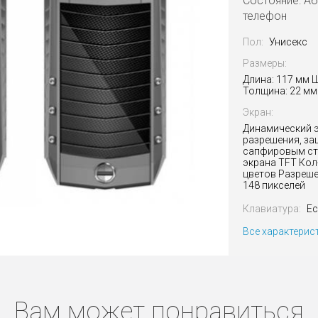
Состояние: А
телефон
Пол:
Унисекс
Размеры:
Длина: 117 мм 
Толщина: 22 мм 
Экран:
Динамический 
разрешения, з
сапфировым ст
экрана TFT Кол-
цветов Разреше
148 пикселей
Клавиатура:
Ес
Все характерис
Вам может понравиться