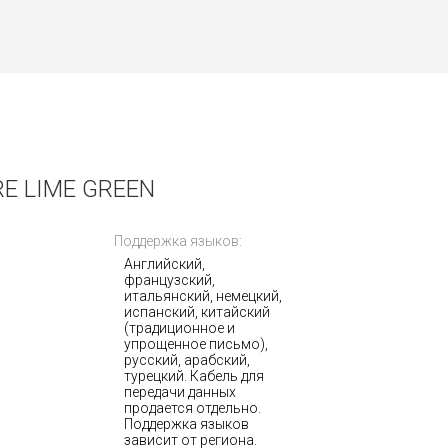
E LIME GREEN
Поддержка языков:
Английский,
французский,
итальянский, немецкий,
испанский, китайский
(традиционное и
упрощенное письмо),
русский, арабский,
турецкий. Кабель для
передачи данных
продается отдельно.
Поддержка языков
зависит от региона.