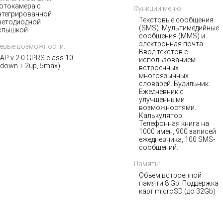
отокамера с
Функции меню:
нтегрированной
Текстовые сообщения
ветодиодной
(SMS). Мультимедийные
спышкой
сообщения (MMS) и
электронная почта.
евые возможности:
Ввод текстов с
AP v 2.0 GPRS сlass 10
использованием
4down + 2up, 5max)
встроенных
многоязычных
словарей. Будильник.
Ежедневник с
улучшенными
возможностями.
Калькулятор.
Телефонная книга на
1000 имен, 900 записей
ежедневника, 100 SMS-
сообщений.
Память:
Объем встроенной
памяти 8 Gb. Поддержка
карт microSD (до 32Gb)