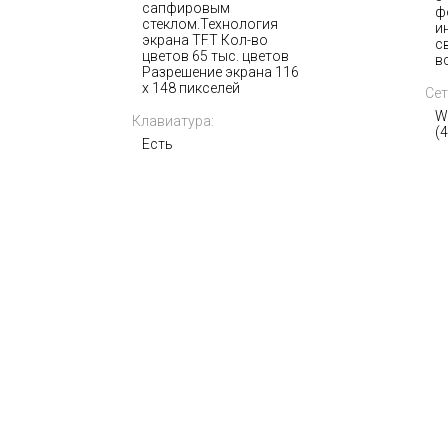
сапфировым
ф
стеклом.Технология
и
экрана TFT Кол-во
с
цветов 65 тыс. цветов
в
Разрешение экрана 116
x 148 пикселей
Сет
W
Клавиатура:
(
Есть