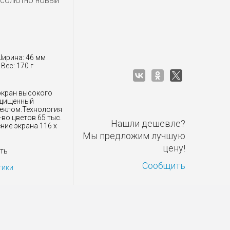
бсолютно новый
Ширина: 46 мм
Вес: 170 г
экран высокого
ащищенный
еклом.Технология
во цветов 65 тыс.
Нашли дешевле?
ние экрана 116 x
Мы предложим лучшую
цену!
ть
Сообщить
тики