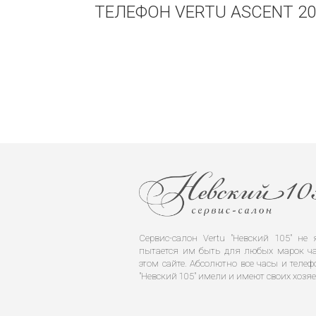
ТЕЛЕФОН VERTU ASCENT 20
Сервис-салон Vertu "Невский 105" н
пытается им быть для любых марок ча
этом сайте. Абсолютно все часы и телеф
"Невский 105" имели и имеют своих хозяе