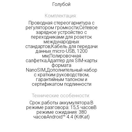
Голубой
Комплектация:
Проводная стереогарнитура с
регулятором громкости;Сетевое
зарядное устройство с
переходниками для розеток
международных
стандартов;Кабель для передачи
данных micro-USB, 1200
мм;Полировочная
салфетка;Адаптер для SIM-карты
формата
NanoSIM;Дополнительный набор
с кратким руководством,
гарантийным талоном и
сертификатом подлинности
Технические особенности:
Срок работы аккумулятора:В
режиме разговора: 15,5 часовВ
режиме ожидания: 380
часовAndroid™ 4.4 (KitKat)