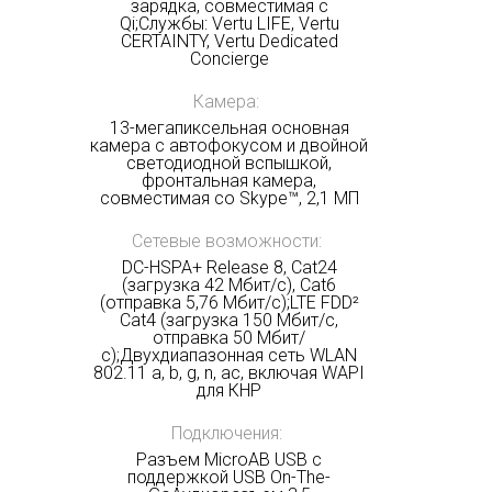
зарядка, совместимая с
Qi;Службы: Vertu LIFE, Vertu
CERTAINTY, Vertu Dedicated
Concierge
Камера:
13-мегапиксельная основная
камера с автофокусом и двойной
светодиодной вспышкой,
фронтальная камера,
совместимая со Skype™, 2,1 МП
Сетевые возможности:
DC-HSPA+ Release 8, Cat24
(загрузка 42 Мбит/с), Cat6
(отправка 5,76 Мбит/с);LTE FDD²
Cat4 (загрузка 150 Мбит/с,
отправка 50 Мбит/
с);Двухдиапазонная сеть WLAN
802.11 a, b, g, n, ac, включая WAPI
для КНР
Подключения:
Разъем MicroAB USB с
поддержкой USB On-The-