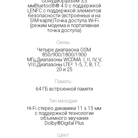
GoАудиоразъем 3,5
ммBluetooth® 4.0 с поддержкой
LENFC с поддержкой элементов
безопасности (встроенных и на
SIM-карте)Точка доступа Wi-Fi
(режим модема и портативная
точка доступа)
Связь:
Четыре диапазона GSM:
850/900/1800/1900
МГц;Диапазоны WCDMA: I, II, IV, V,
VIII;Диапазоны LTE²: 1-5, 7, 8, 17,
20 и 25
Память:
64 ГБ встроенной памяти
Тип мелодии:
Hi-Fi стерео динамики 11 x 15 мм
с поддержкой технологии
объемного звучания
Dolby®Digital Plus
Цвет: