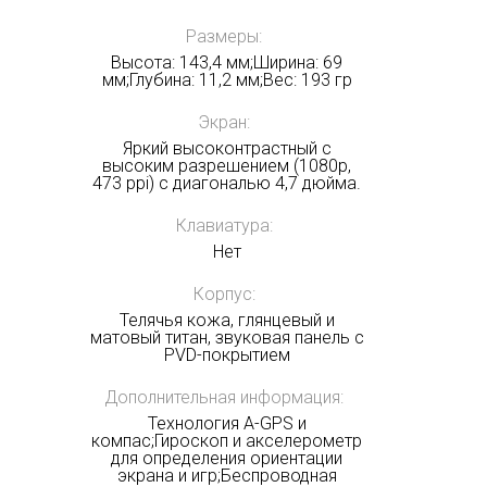
Размеры:
Высота: 143,4 мм;Ширина: 69
мм;Глубина: 11,2 мм;Вес: 193 гр
Экран:
Получать на почту
Яркий высоконтрастный с
высоким разрешением (1080p,
473 ppi) с диагональю 4,7 дюйма.
Клавиатура:
Нет
Корпус:
Телячья кожа, глянцевый и
матовый титан, звуковая панель с
PVD-покрытием
Дополнительная информация:
Технология A-GPS и
компас;Гироскоп и акселерометр
для определения ориентации
экрана и игр;Беспроводная