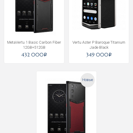
MetaVertu 1 Basic Carbon Fiber
Vertu Aster P Baroque Titanium
12GB+512GB
Jade Black
432 000
349 000
i
i
Новые