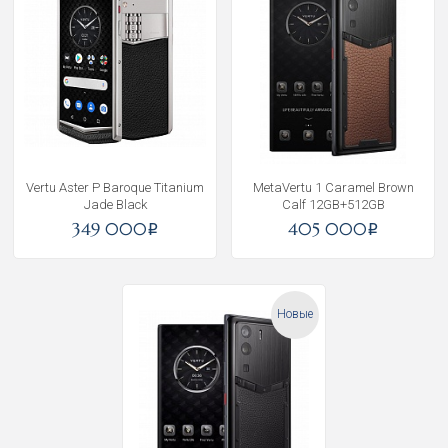
Vertu Aster P Baroque Titanium
MetaVertu 1 Caramel Brown
Jade Black
Calf 12GB+512GB
349 000
405 000
i
i
Новые