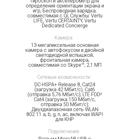
Гироскоп и акселерометр для
определения ориентации экрана и
игр; Беспроводная зарядка,
совместимая с Qi; Службы: Vertu
LIFE, Vertu CERTAINTY, Vertu
Dedicated Concierge
Камера:
13-мегапиксельная основная
камера с автофокусом и двойной
светодиодной вспышкой,
фронтальная камера,
совместимая со Skype™, 2,1 МП
Сетевые возможности:
DC-HSPA+ Release 8, Cat24
(загрузка 42 Мбит/с), Cat6
(отправка 5,76 Мбит/с); LTE FDD²
Cat4 (загрузка 150 Мбит/с,
отправка 50 Мбит/с);
Двухдиапазонная сеть WLAN
802.11 a, b, g, n, ac, включая WAPI
для КНР
Подключения:
Разъем MicroAB USB с