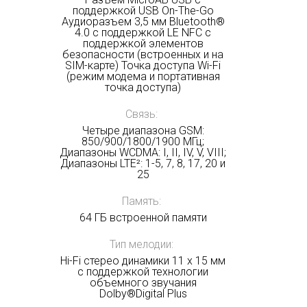
поддержкой USB On-The-Go
Аудиоразъем 3,5 мм Bluetooth®
4.0 с поддержкой LE NFC с
поддержкой элементов
безопасности (встроенных и на
SIM-карте) Точка доступа Wi-Fi
(режим модема и портативная
точка доступа)
Связь:
Четыре диапазона GSM:
850/900/1800/1900 МГц;
Диапазоны WCDMA: I, II, IV, V, VIII;
Диапазоны LTE²: 1-5, 7, 8, 17, 20 и
25
Память:
64 ГБ встроенной памяти
Получать на почту
Тип мелодии:
Hi-Fi стерео динамики 11 x 15 мм
с поддержкой технологии
объемного звучания
Dolby®Digital Plus