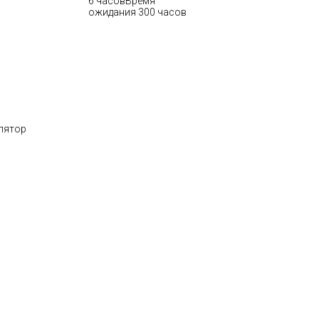
6 часовВремя
ожидания 300 часов
лятор