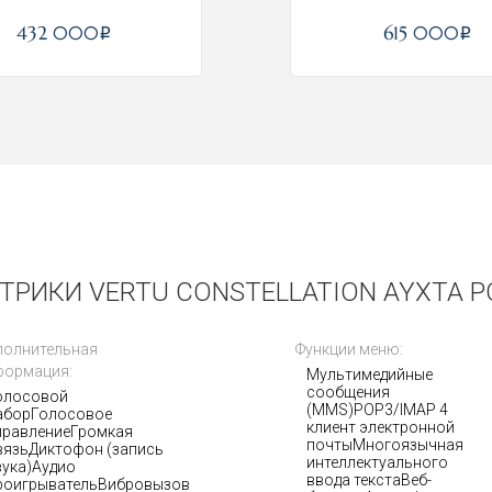
432 000
615 000
i
i
ТРИКИ VERTU CONSTELLATION AYXTA PO
Получать на почту
полнительная
Функции меню:
формация:
Мультимедийные
сообщения
олосовой
(MMS)POP3/IMAP 4
аборГолосовое
клиент электронной
правлениеГромкая
почтыМногоязычная
вязьДиктофон (запись
интеллектуального
вука)Аудио
ввода текстаВеб-
роигрывательВибровызов