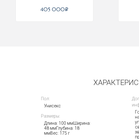
405 000
i
Новые
ХАРАКТЕРИС
Пол:
До
ин
Унисекс
Г
Размеры:
н
MetaVertu 1 Jade Black Calf
у
12GB+512GB
Длина: 100 ммШирина:
с
48 ммГлубина: 18
з
ммВес: 175 г
п