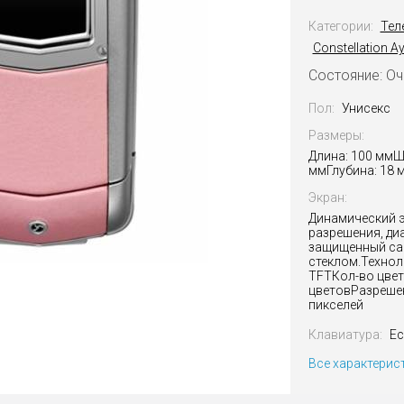
Категории:
Тел
Constellation A
Состояние: О
Пол:
Унисекс
Размеры:
Длина: 100 ммШ
ммГлубина: 18 м
Экран:
Динамический 
разрешения, ди
защищенный с
стеклом.Технол
TFTКол-во цвет
цветовРазрешен
пикселей
Клавиатура:
Ес
Все характерис