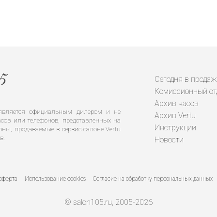
Сегодня в продаж
Комиссионный от
Архив часов
е является официальным дилером и не
Архив Vertu
сов или телефонов, представленных на
Инструкции
оны, продаваемые в сервис-салоне Vertu
в.
Новости
оферта
Использование cookies
Согласие на обработку персональных данных
© salon105.ru, 2005-2026