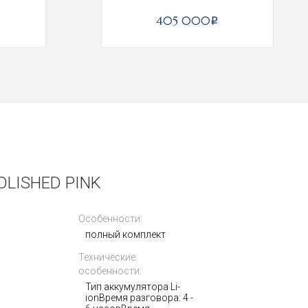
405 000
i
LISHED PINK
Особенности:
полный комплект
Технические
особенности:
Тип аккумулятора Li-
ionВремя разговора: 4 -