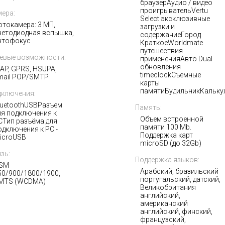
браузерАудио / видео
проигрывательVertu
ера:
Select эксклюзивные
отокамера: 3 МП,
загрузки и
ветодиодная вспышка,
содержаниеГород
втофокус
КраткоеWorldmate
путешествия
евые возможности:
примененияАвто Dual
обновления
AP, GPRS, HSUPA,
timeclockСъемные
mail POP/SMTP
карты
памятиБудильникКальку
ключения:
luetoothUSBРазъем
Память:
ля подключения к
Объем встроенной
CТип разъёма для
памяти 100 Мb.
одключения к PC -
Поддержка карт
icroUSB
microSD (до 32Gb)
зь:
Поддержка языков:
SM
Арабский, бразильский
50/900/1800/1900,
португальский, датский,
MTS (WCDMA)
Великобритания
английский,
американский
английский, финский,
французский,