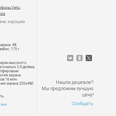
ефоны Vertu
yxta
чень хорошее
ирина: 48
мВес: 175 г
экран высокого
агональю 2,4 дюйма,
апфировым
огия экрана
ов 16 млн.
Нашли дешевле?
ие экрана 320x480
Мы предложим лучшую
цену!
ть
Сообщить
тики