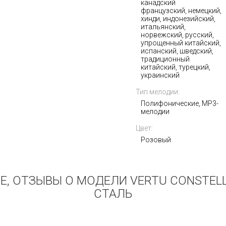
канадский
французский, немецкий,
хинди, индонезийский,
итальянский,
норвежский, русский,
упрощенный китайский,
испанский, шведский,
традиционный
китайский, турецкий,
украинский
Тип мелодии:
Полифонические, MP3-
мелодии
Цвет:
Розовый
Е, ОТЗЫВЫ О МОДЕЛИ VERTU CONSTE
СТАЛЬ