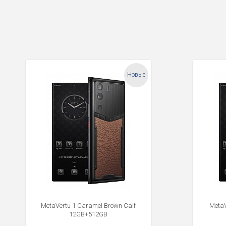
Новые
MetaVertu 1 Caramel Brown Calf
MetaV
12GB+512GB