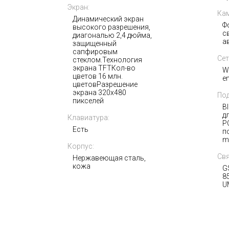
405 000
i
Экран:
Кам
Динамический экран
Ф
высокого разрешения,
с
диагональю 2,4 дюйма,
а
защищенный
сапфировым
Сет
стеклом.Технология
экрана TFTКол-во
W
цветов 16 млн.
e
цветовРазрешение
экрана 320x480
Под
пикселей
B
д
Клавиатура:
P
Есть
п
m
Корпус:
Свя
Нержавеющая сталь,
кожа
G
8
U