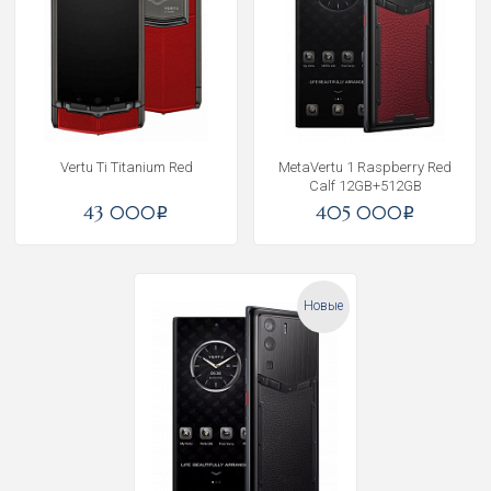
Vertu Ti Titanium Red
MetaVertu 1 Raspberry Red
Calf 12GB+512GB
43 000
405 000
i
i
Новые