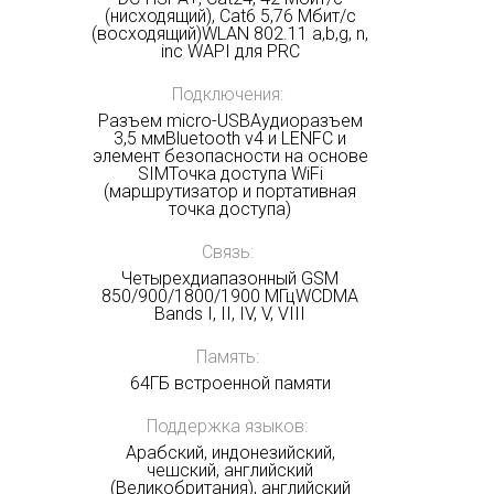
(нисходящий), Cat6 5,76 Мбит/с
(восходящий)WLAN 802.11 a,b,g, n,
inc WAPI для PRC
Подключения:
Разъем micro-USBАудиоразъем
3,5 ммBluetooth v4 и LENFC и
элемент безопасности на основе
SIMТочка доступа WiFi
(маршрутизатор и портативная
точка доступа)
Связь:
Четырехдиапазонный GSM
850/900/1800/1900 МГцWCDMA
Bands I, II, IV, V, VIII
Память:
64ГБ встроенной памяти
Поддержка языков:
Арабский, индонезийский,
чешский, английский
(Великобритания), английский