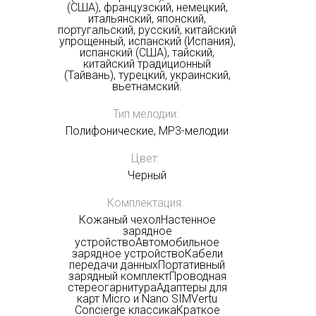
(США), французский, немецкий,
итальянский, японский,
португальский, русский, китайский
упрощенный, испанский (Испания),
испанский (США), тайский,
китайский традиционный
(Тайвань), турецкий, украинский,
вьетнамский.
Тип мелодии:
Полифонические, MP3-мелодии
Получать на почту
Цвет:
Черный
Комплектация:
Кожаный чехолНастенное
зарядное
устройствоАвтомобильное
зарядное устройствоКабели
передачи данныхПортативный
зарядный комплектПроводная
стереогарнитураАдаптеры для
карт Micro и Nano SIMVertu
Concierge классикаКраткое