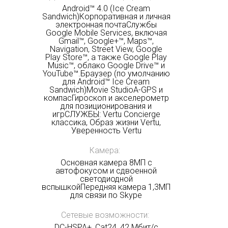
Android™ 4.0 (Ice Cream
Sandwich)Корпоративная и личная
электронная почтаСлужбы
Google Mobile Services, включая
Gmail™, Google+™, Maps™,
Navigation, Street View, Google
Play Store™, а также Google Play
Music™, облако Google Drive™ и
YouTube™.Браузер (по умолчанию
для Android™ Ice Cream
Sandwich)Movie StudioA-GPS и
компасГироскоп и акселерометр
для позиционирования и
игрСЛУЖБЫ: Vertu Concierge
классика, Образ жизни Vertu,
Уверенность Vertu
Камера:
Основная камера 8МП с
автофокусом и сдвоенной
светодиодной
вспышкойПередняя камера 1,3МП
для связи по Skype
Сетевые возможности:
DC-HSPA+, Cat24, 42 Мбит/с