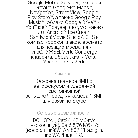
Google Mobile Services, включая
Gmail™, Google+™, Maps™,
Navigation, Street View, Google
Play Store™, а также Google Play
Music™, облако Google Drive™ и
YouTube™.Браузер (по умолчанию
для Android™ Ice Cream
Sandwich)Movie StudioA-GPS и
компасГироскоп и акселерометр
для позиционирования и
игрСЛУЖБЫ: Vertu Concierge
классика, Образ жизни Vertu,
Уверенность Vertu
Камера:
Основная камера 8МП с
автофокусом и сдвоенной
светодиодной
вспышкойПередняя камера 1,3МП
для связи по Skype
Сетевые возможности:
DC-HSPA+, Cat24, 42 Мбит/с
(нисходящий), Cat6 5,76 Мбит/с
(восходящий)WLAN 802.11 a,b,g, n,
inc WAPI для PRC