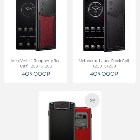
MetaVertu 1 Raspberry Red
MetaVertu 1 Jade Black Calf
Calf 12GB+512GB
12GB+512GB
405 000
405 000
i
i
б/у