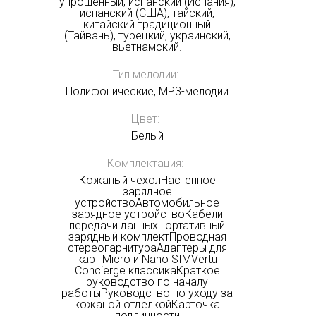
упрощенный, испанский (Испания),
испанский (США), тайский,
китайский традиционный
(Тайвань), турецкий, украинский,
вьетнамский.
Тип мелодии:
Полифонические, MP3-мелодии
Цвет:
Белый
Комплектация:
Кожаный чехолНастенное
зарядное
устройствоАвтомобильное
зарядное устройствоКабели
передачи данныхПортативный
зарядный комплектПроводная
стереогарнитураАдаптеры для
карт Micro и Nano SIMVertu
Concierge классикаКраткое
руководство по началу
работыРуководство по уходу за
кожаной отделкойКарточка
подлинности