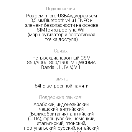
Подключения:
Разъем micro-USBАудиоразъем
3,5 ммBluetooth v4 и LENFC и
элемент безопасности на основе
SIMТочка доступа WiFi
(маршрутизатор и портативная
точка доступа)
Связь:
Четырехдиапазонный GSM
850/900/1800/1900 МГцWCDMA
Bands I, II, IV, V, VIII
Память:
64ГБ встроенной памяти
Поддержка языков:
Арабский, индонезийский,
чешский, английский
(Великобритания), английский
(США), французский, немецкий,
итальянский, японский,
португальский, русский, китайский