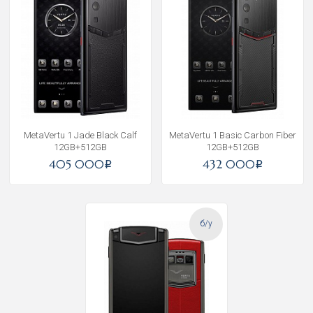
MetaVertu 1 Jade Black Calf
MetaVertu 1 Basic Carbon Fiber
12GB+512GB
12GB+512GB
405 000
432 000
i
i
б/у