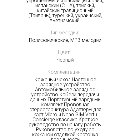
упрощенный, испанский (Испания),
испанский (США), тайский,
китайский традиционный
(Тайвань), турецкий, украинский,
вьетнамский.
Тип мелодии:
Полифонические, MP3-мелодии
Цвет:
Черный
Комплектация:
Кожаный чехол Настенное
зарядное устройство
Автомобильное зарядное
устройство Кабели передачи
данных Портативный зарядный
комплект Проводная
стереогарнитура Адаптеры для
карт Micro и Nano SIM Vertu
Concierge классика Краткое
руководство по началу работы
Руководство по уходу за
кожаной отделкой Карточка
подлинности