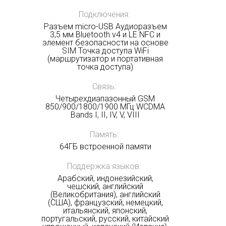
Подключения:
Разъем micro-USB Аудиоразъем
3,5 мм Bluetooth v4 и LE NFC и
элемент безопасности на основе
SIM Точка доступа WiFi
(маршрутизатор и портативная
точка доступа)
Связь:
Четырехдиапазонный GSM
850/900/1800/1900 МГц WCDMA
Bands I, II, IV, V, VIII
Память:
64ГБ встроенной памяти
Поддержка языков:
Арабский, индонезийский,
чешский, английский
(Великобритания), английский
(США), французский, немецкий,
итальянский, японский,
португальский, русский, китайский