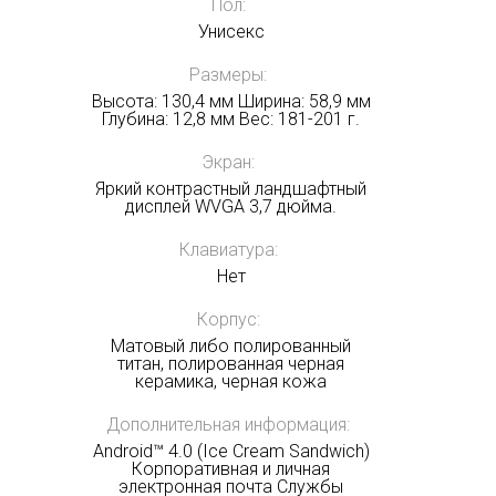
Пол:
Унисекс
Размеры:
Получать на почту
Высота: 130,4 мм Ширина: 58,9 мм
Глубина: 12,8 мм Вес: 181-201 г.
Экран:
Яркий контрастный ландшафтный
дисплей WVGA 3,7 дюйма.
Клавиатура:
Нет
Корпус:
Матовый либо полированный
титан, полированная черная
керамика, черная кожа
Дополнительная информация:
Android™ 4.0 (Ice Cream Sandwich)
Корпоративная и личная
электронная почта Службы