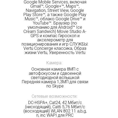
Google Mobile Services, включая
Gmail™, Google+™, Maps™,
Navigation, Street View, Google
Play Store™, а также Google Play
Music™, облако Google Drive™ и
YouTube™. Браузер (по
умолчанию для Android™ Ice
Cream Sandwich) Movie Studio A-
GPS и компас Гироскоп и
акселерометр для
позиционирования и игр СЛУЖБЫ:
Vertu Concierge классика, Образ
жизни Vertu, Уверенность Vertu
Камера:
Основная камера 8МП с
автофокусом и сдвоенной
светодиодной вспышкой
Передняя камера 1,3МП для связи
по Skype
Сетевые возможности:
DC-HSPA+, Cat24, 42 Мбит/с
(нисходящий), Cat6 5,76 Мбит/с
(восходящий) WLAN 802.11 a,b,g,
n, inc WAPI для PRC