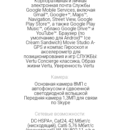
Корпоративная и личная
электронная почта Службы
Google Mobile Services, включая
Gmail™, Google+™, Maps™,
Navigation, Street View, Google
Play Store™, а также Google Play
Music™, облако Google Drive™ и
YouTube™. Браузер (по
умолчанию для Android™ Ice
Cream Sandwich) Movie Studio A-
GPS и компас Гироскоп и
акселерометр для
позиционирования и игр СЛУЖБЫ:
Vertu Concierge классика, Образ
жизни Vertu, Уверенность Vertu
Камера:
Основная камера 8МП с
автофокусом и сдвоенной
светодиодной вспышкой
Передняя камера 1,3МП для связи
по Skype
Сетевые возможности:
DC-HSPA+, Cat24, 42 Мбит/с
(нисходящий), Cat6 5,76 Мбит/с