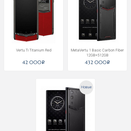
Vertu Ti Titanium Red
MetaVertu 1 Basic Carbon Fiber
12GB+512GB
42 000
432 000
i
i
Новые