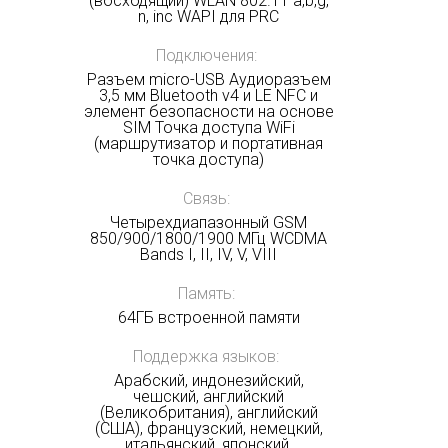
(восходящий) WLAN 802.11 a,b,g,
n, inc WAPI для PRC
Подключения:
Разъем micro-USB Аудиоразъем
3,5 мм Bluetooth v4 и LE NFC и
элемент безопасности на основе
SIM Точка доступа WiFi
(маршрутизатор и портативная
точка доступа)
Связь:
Четырехдиапазонный GSM
850/900/1800/1900 МГц WCDMA
Bands I, II, IV, V, VIII
Память:
64ГБ встроенной памяти
Поддержка языков:
Арабский, индонезийский,
чешский, английский
(Великобритания), английский
(США), французский, немецкий,
итальянский, японский,