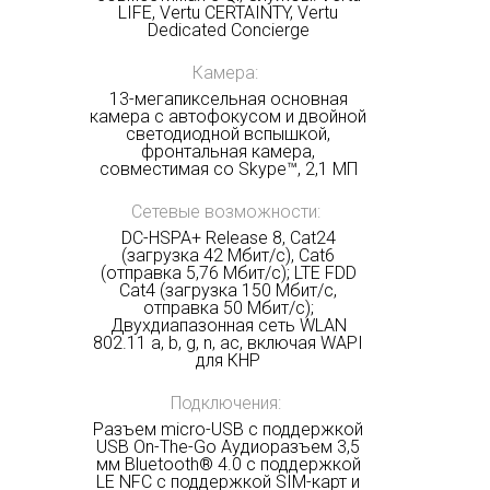
LIFE, Vertu CERTAINTY, Vertu
Dedicated Concierge
Камера:
13-мегапиксельная основная
камера с автофокусом и двойной
светодиодной вспышкой,
фронтальная камера,
совместимая со Skype™, 2,1 МП
Сетевые возможности:
DC-HSPA+ Release 8, Cat24
(загрузка 42 Мбит/с), Cat6
(отправка 5,76 Мбит/с); LTE FDD
Cat4 (загрузка 150 Мбит/с,
отправка 50 Мбит/с);
Двухдиапазонная сеть WLAN
802.11 a, b, g, n, ac, включая WAPI
для КНР
Подключения:
Разъем micro-USB с поддержкой
USB On-The-Go Аудиоразъем 3,5
мм Bluetooth® 4.0 с поддержкой
LE NFC с поддержкой SIM-карт и