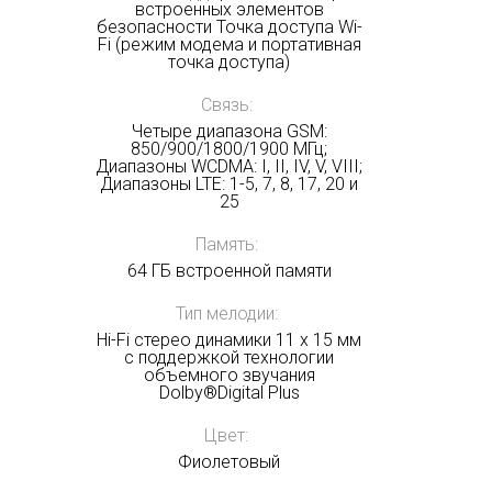
встроенных элементов
безопасности Точка доступа Wi-
Fi (режим модема и портативная
точка доступа)
Связь:
Четыре диапазона GSM:
850/900/1800/1900 МГц;
Диапазоны WCDMA: I, II, IV, V, VIII;
Диапазоны LTE: 1-5, 7, 8, 17, 20 и
25
Память:
64 ГБ встроенной памяти
Тип мелодии:
Hi-Fi стерео динамики 11 x 15 мм
с поддержкой технологии
объемного звучания
Dolby®Digital Plus
Получать на почту
Цвет:
Фиолетовый