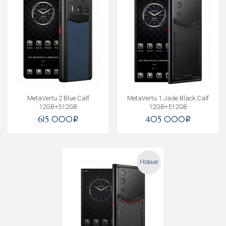
MetaVertu 2 Blue Calf
MetaVertu 1 Jade Black Calf
12GB+512GB
12GB+512GB
615 000
405 000
i
i
Новые