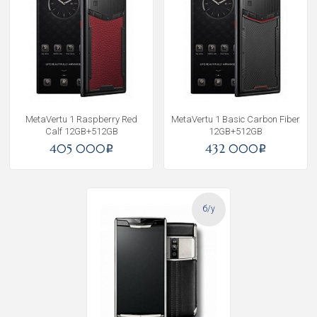
MetaVertu 1 Raspberry Red
MetaVertu 1 Basic Carbon Fiber
Calf 12GB+512GB
12GB+512GB
405 000
432 000
i
i
б/у