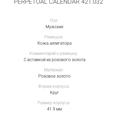
PERPETUAL CALENDAR 421.032
Пол:
Мужские
Ремешок:
Кожа аллигатора
Комментарий к ремешку:
С вставкой из розового золота
Материал:
Розовое золото
Форма корпуса:
Круг
Размер корпуса:
41.9 мм