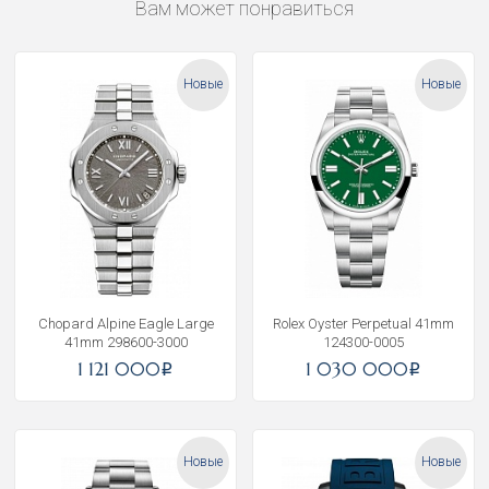
Вам может понравиться
Новые
Новые
Chopard Alpine Eagle Large
Rolex Oyster Perpetual 41mm
41mm 298600-3000
124300-0005
1 121 000
1 030 000
i
i
Новые
Новые