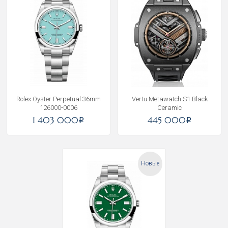
Rolex Oyster Perpetual 36mm
Vertu Metawatch S1 Black
126000-0006
Ceramic
1 403 000
445 000
i
i
Новые
Получать на почту