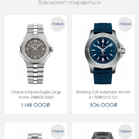
Вам может понравиться
Новые
Новые
Chopard Alpine Eagle Large
Breitling Colt Automatic 44 mm
41mm 298600-3000
A17388101C1S1
1 148 000
306 000
i
i
Новые
Новые