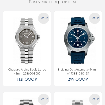
Вам может понравиться
Новые
Новые
Chopard Alpine Eagle Large
Breitling Colt Automatic 44 mm
41mm 298600-3000
A17388101C1S1
1 121 000
299 000
i
i
Новые
Новые