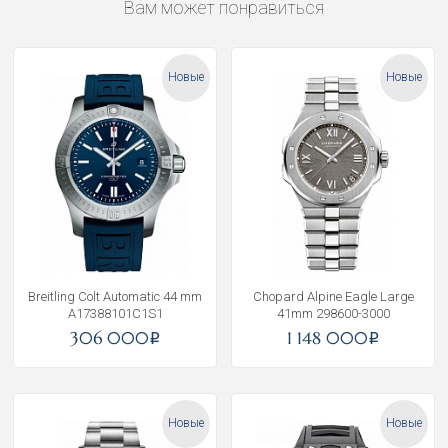
Вам может понравиться
Новые
Новые
Breitling Colt Automatic 44 mm
Chopard Alpine Eagle Large
A17388101C1S1
41mm 298600-3000
306 000
1 148 000
i
i
Новые
Новые