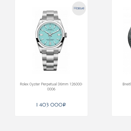
Новые
Rolex Oyster Perpetual 36mm 126000-
Brei
0006
1 403 000
i