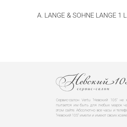
A. LANGE & SOHNE LANGE 1
Сервис-салон Vertu "Невский 105" н
пытается им быть для любых марок ча
этом сайте. Абсолютно все часы и телеф
"Невский 105" имели и имеют своих хозяе