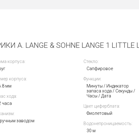
КИ A. LANGE & SOHNE LANGE 1 LITTLE L
ма корпуса:
Стекло:
руг
Сапфировое
мер корпуса:
Функции:
6.8 мм
Минуты / Индикатор
запаса хода / Секунды /
Часы / Дата
ас хода:
2 часа
Цвет циферблата:
Фиолетовый
анизм:
 ручным заводом
Водонепроницаемость:
30 м