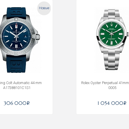
Новые
tling Colt Automatic 44 mm
Rolex Oyster Perpetual 41mm
A17388101C1S1
0005
306 000
1 054 000
i
i
Получать на почту