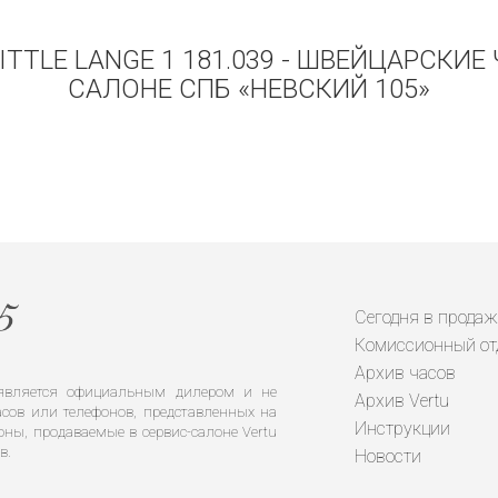
 LITTLE LANGE 1 181.039 - ШВЕЙЦАРСКИ
САЛОНЕ СПБ «НЕВСКИЙ 105»
Сегодня в продаж
Комиссионный от
Архив часов
е является официальным дилером и не
Архив Vertu
сов или телефонов, представленных на
Инструкции
оны, продаваемые в сервис-салоне Vertu
в.
Новости