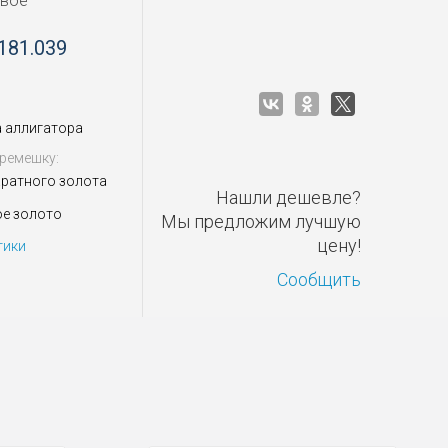
овое
181.039
 аллигатора
ремешку:
аратного золота
Нашли дешевле?
ое золото
Мы предложим лучшую
цену!
тики
Сообщить