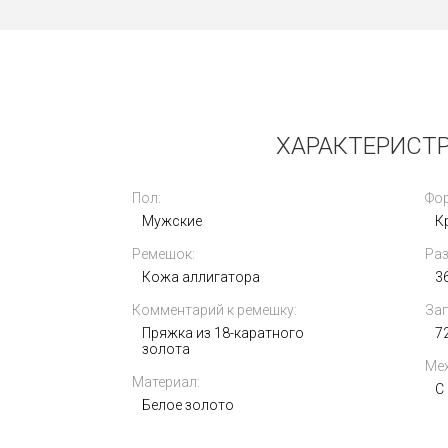
Новые
ХАРАКТЕРИСТРИ
Пол:
Фор
Мужские
К
Ремешок:
Раз
Vertu Metawatch S1 Black Ceramic
Кожа аллигатора
3
Комментарий к ремешку:
Зап
445 000
i
Пряжка из 18-каратного
7
золота
Мех
Материал:
С
Белое золото