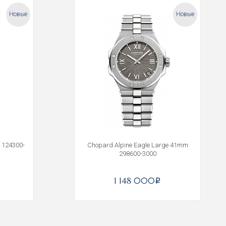
Новые
Новые
 124300-
Chopard Alpine Eagle Large 41mm
298600-3000
1 148 000
i