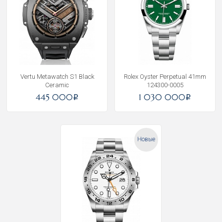
Vertu Metawatch S1 Black
Rolex Oyster Perpetual 41mm
Ceramic
124300-0005
445 000
1 030 000
i
i
Новые