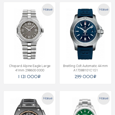
Новые
Новые
Chopard Alpine Eagle Large
Breitling Colt Automatic 44 mm
41mm 298600-3000
A17388101C1S1
1 121 000
299 000
i
i
Новые
Новые