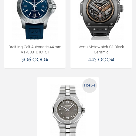
Breitling Colt Automatic 44 mm
Vertu Metawatch S1 Black
A17388101C1S1
Ceramic
306 000
445 000
i
i
Новые
Получать на почту