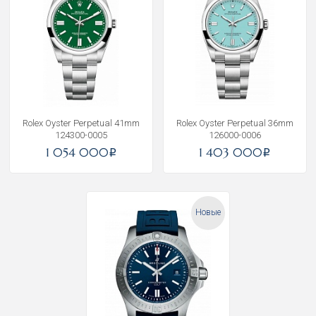
Rolex Oyster Perpetual 41mm
Rolex Oyster Perpetual 36mm
124300-0005
126000-0006
1 054 000
1 403 000
i
i
Новые
Получать на почту