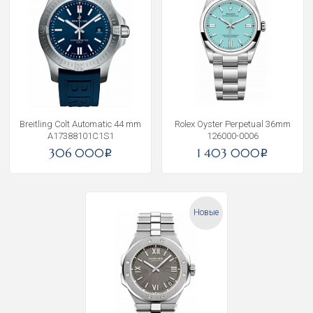
Breitling Colt Automatic 44 mm
Rolex Oyster Perpetual 36mm
A17388101C1S1
126000-0006
306 000
1 403 000
i
i
Новые