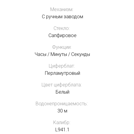
Механизм:
С ручным заводом
Стекло:
Сапфировое
Функции:
Часы / Минуты / Секунды
Циферблат:
Перламутровый
Цвет циферблата:
Белый
Водонепроницаемость:
30 м
Калибр:
L941.1