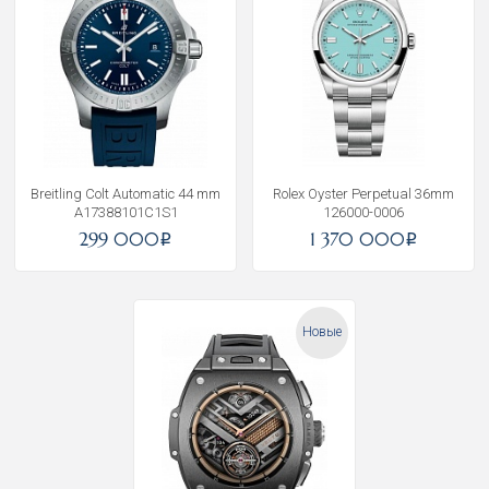
Breitling Colt Automatic 44 mm
Rolex Oyster Perpetual 36mm
A17388101C1S1
126000-0006
299 000
1 370 000
i
i
Новые