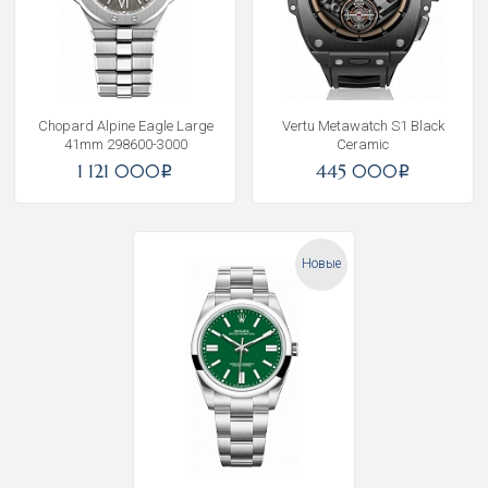
Chopard Alpine Eagle Large
Vertu Metawatch S1 Black
41mm 298600-3000
Ceramic
Получать на почту
1 121 000
445 000
i
i
Новые