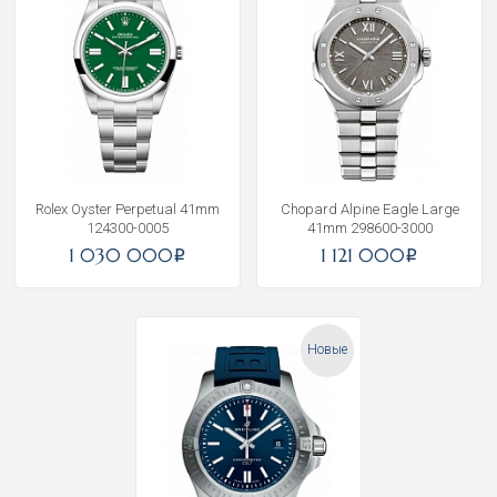
Rolex Oyster Perpetual 41mm
Chopard Alpine Eagle Large
124300-0005
41mm 298600-3000
1 030 000
1 121 000
i
i
Новые
Получать на почту