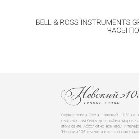
BELL & ROSS INSTRUMENTS G
ЧАСЫ ПО
Сервис-салон Vertu "Невский 105" н
пытается им быть для любых марок ча
этом сайте. Абсолютно все часы и телеф
"Невский 105" имели и имеют своих хозяе