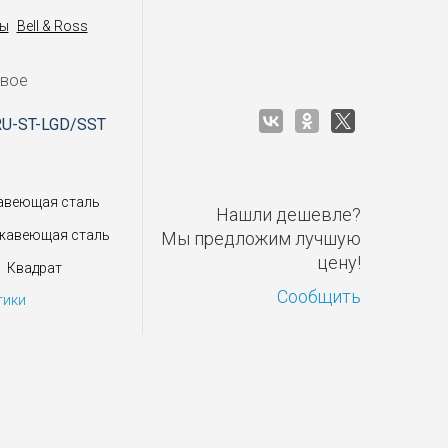
ы
Bell & Ross
овое
RU-ST-LGD/SST
авеющая сталь
Нашли дешевле?
жавеющая сталь
Мы предложим лучшую
цену!
Квадрат
Сообщить
тики