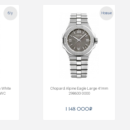
б/у
Новые
 White
Chopard Alpine Eagle Large 41mm
PWC
298600-3000
1 148 000
i