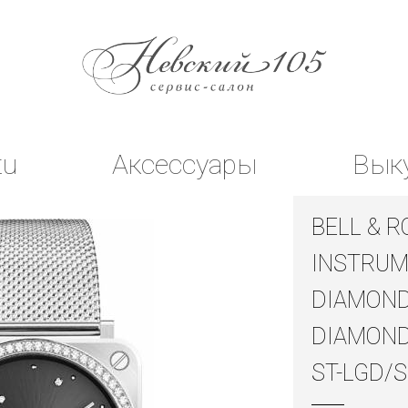
tu
Аксессуары
Вык
BELL & R
INSTRUM
DIAMOND
DIAMOND
ST-LGD/