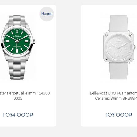
Новые
yster Perpetual 41mm 124300-
Bell&Ross BRS-98 Phantom
0005
Ceramic 39mm BRS98
Получать на почту
1 054 000
105 000
i
i