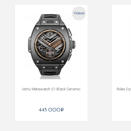
Новые
Vertu Metawatch S1 Black Ceramic
Rolex O
445 000
i