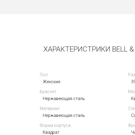
Новые
ХАРАКТЕРИСТРИКИ BELL &
Пол:
Раз
Женские
3
Breitling Colt Automatic 44 mm
A17388101C1S1
Браслет:
Мех
Нержавеющая сталь
К
306 000
i
Материал:
Сте
Нержавеющая сталь
С
Форма корпуса:
Фун
Квадрат
Ч