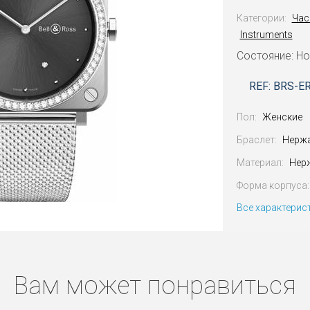
Категории:
Час
Instruments
Состояние: Н
REF: BRS-E
Пол:
Женские
Браслет:
Нерж
Материал:
Нер
Форма корпуса:
Все характерис
Вам может понравиться