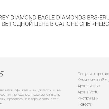
REY DIAMOND EAGLE DIAMONDS BRS-ER
 ВЫГОДНОЙ ЦЕНЕ В САЛОНЕ СПБ «НЕВС
Сегодня в продаж
Комиссионный от
Архив часов
е является официальным дилером и не
Архив Vertu
сов или телефонов, представленных на
Инструкции
оны, продаваемые в сервис-салоне Vertu
в.
Новости