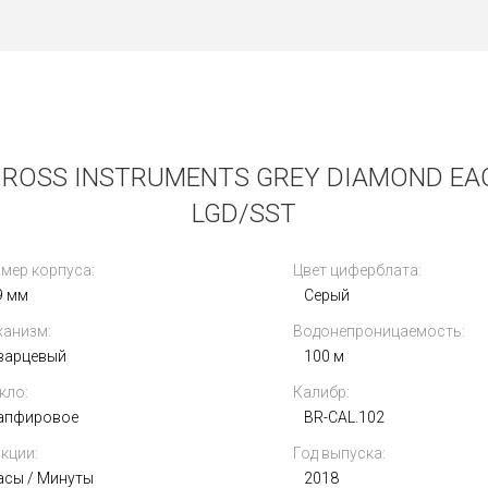
 ROSS INSTRUMENTS GREY DIAMOND EAG
LGD/SST
мер корпуса:
Цвет циферблата:
9 мм
Серый
анизм:
Водонепроницаемость:
варцевый
100 м
кло:
Калибр:
апфировое
BR-CAL.102
кции:
Год выпуска:
асы / Минуты
2018