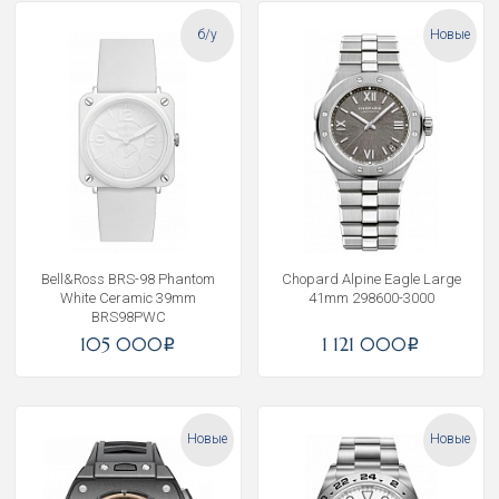
б/у
Новые
Bell&Ross BRS-98 Phantom
Chopard Alpine Eagle Large
White Ceramic 39mm
41mm 298600-3000
BRS98PWC
105 000
1 121 000
i
i
Новые
Новые