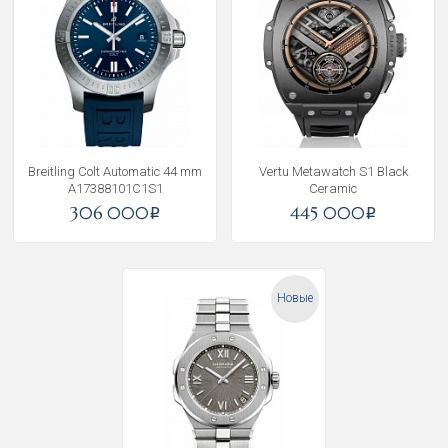
Breitling Colt Automatic 44 mm
Vertu Metawatch S1 Black
A17388101C1S1
Ceramic
306 000
445 000
i
i
Новые