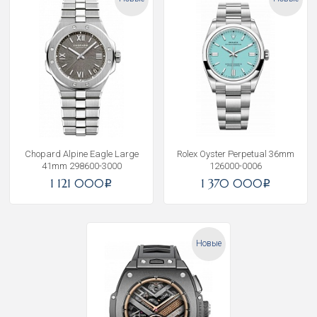
Chopard Alpine Eagle Large
Rolex Oyster Perpetual 36mm
41mm 298600-3000
126000-0006
1 121 000
1 370 000
i
i
Новые