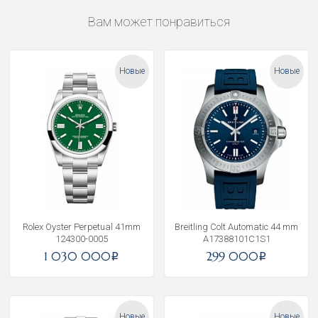
Вам может понравиться
Новые
Новые
Rolex Oyster Perpetual 41mm
Breitling Colt Automatic 44 mm
124300-0005
A17388101C1S1
1 030 000
299 000
i
i
Новые
Новые