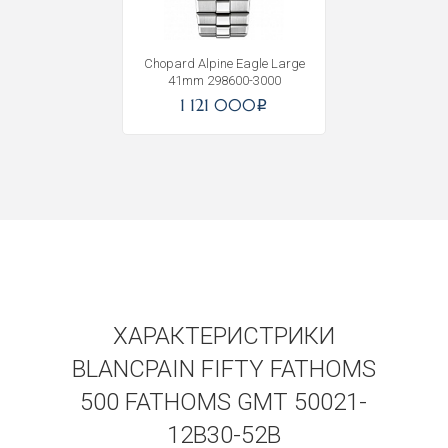
Получать на почту
Chopard Alpine Eagle Large
41mm 298600-3000
1 121 000
i
ХАРАКТЕРИСТРИКИ
BLANCPAIN FIFTY FATHOMS
500 FATHOMS GMT 50021-
12B30-52B