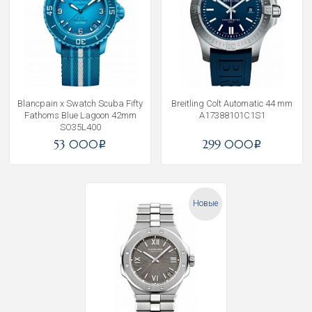
Blancpain x Swatch Scuba Fifty
Breitling Colt Automatic 44 mm
Fathoms Blue Lagoon 42mm
A17388101C1S1
SO35L400
53 000
299 000
i
i
Новые