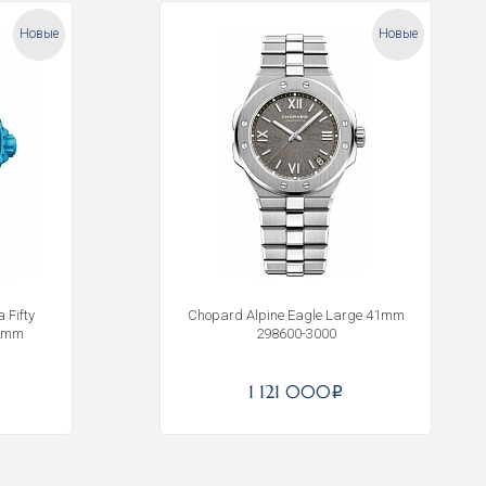
Новые
Новые
 Fifty
Chopard Alpine Eagle Large 41mm
42mm
298600-3000
1 121 000
i