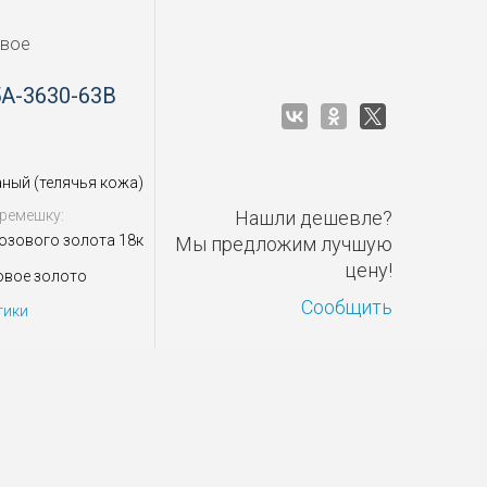
овое
5A-3630-63B
ный (телячья кожа)
ремешку:
Нашли дешевле?
розового золота 18к
Мы предложим лучшую
цену!
овое золото
Сообщить
тики