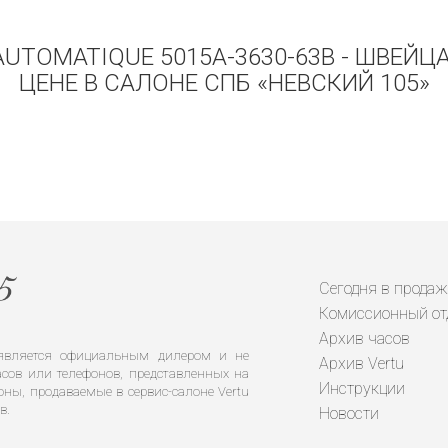
 AUTOMATIQUE 5015A-3630-63B - ШВЕЙ
ЦЕНЕ В САЛОНЕ СПБ «НЕВСКИЙ 105»
Сегодня в продаж
Комиссионный от
Архив часов
е является официальным дилером и не
Архив Vertu
сов или телефонов, представленных на
Инструкции
оны, продаваемые в сервис-салоне Vertu
в.
Новости