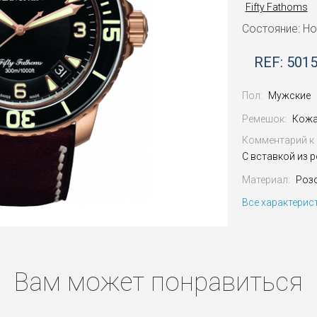
Fifty Fathoms
Состояние: Н
REF: 501
Пол:
Мужские
Ремешок:
Кожа
Комментарий к 
С вставкой из 
Материал:
Роз
Все характерис
Вам может понравиться