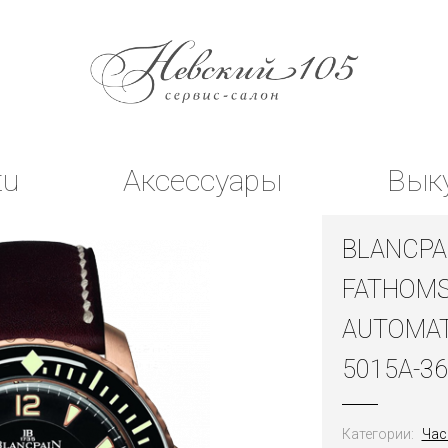
tu
Аксессуары
Вык
BLANCPA
FATHOM
AUTOMAT
5015A-36
Категории:
Час