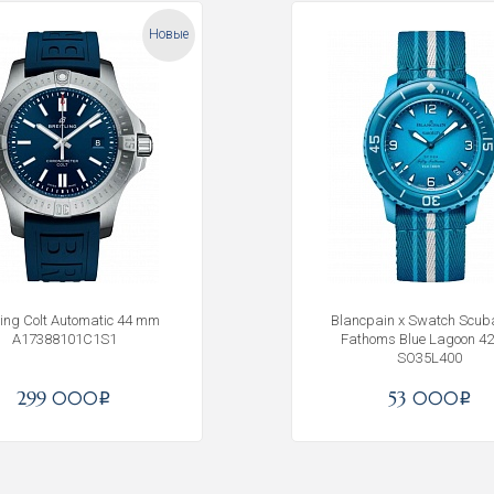
Новые
tling Colt Automatic 44 mm
Blancpain x Swatch Scuba
A17388101C1S1
Fathoms Blue Lagoon 
SO35L400
299 000
53 000
Получать на почту
i
i