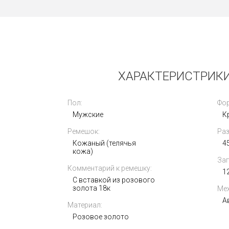
Новые
ХАРАКТЕРИСТРИКИ 
Пол:
Фор
Мужские
К
Ремешок:
Раз
Rolex Explorer II Oyster 42mm 226570-
Кожаный (телячья
0001
4
кожа)
Зап
Комментарий к ремешку:
1
С вставкой из розового
золота 18к
Мех
А
Материал:
Розовое золото