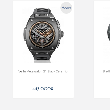
Новые
Vertu Metawatch S1 Black Ceramic
Brei
445 000
i