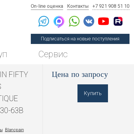
On-line оценка
Контакты
+7 921 908 51 10
Подписаться на новые поступления
уп
Сервис
Цена по запросу
IN FIFTY
S
Купить
IQUE
30-63B
ы
Blancpain