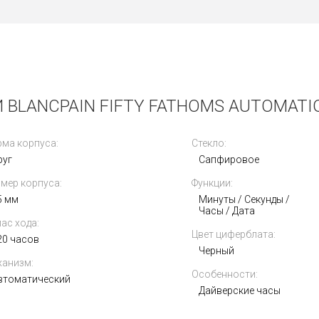
BLANCPAIN FIFTY FATHOMS AUTOMATIQ
ма корпуса:
Стекло:
руг
Сапфировое
мер корпуса:
Функции:
5 мм
Минуты / Секунды /
Часы / Дата
ас хода:
Цвет циферблата:
20 часов
Черный
анизм:
Особенности:
втоматический
Дайверские часы