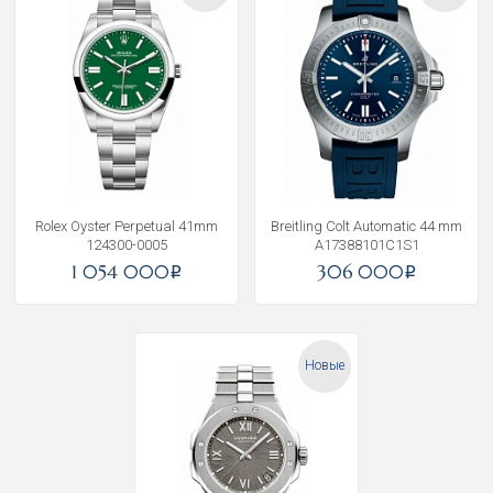
Rolex Oyster Perpetual 41mm
Breitling Colt Automatic 44 mm
124300-0005
A17388101C1S1
1 054 000
306 000
i
i
Новые