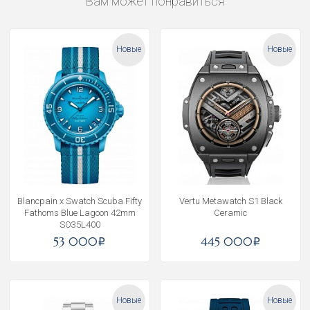
Вам может понравиться
Новые
Новые
Blancpain x Swatch Scuba Fifty
Vertu Metawatch S1 Black
Fathoms Blue Lagoon 42mm
Ceramic
SO35L400
53 000
445 000
i
i
Новые
Новые