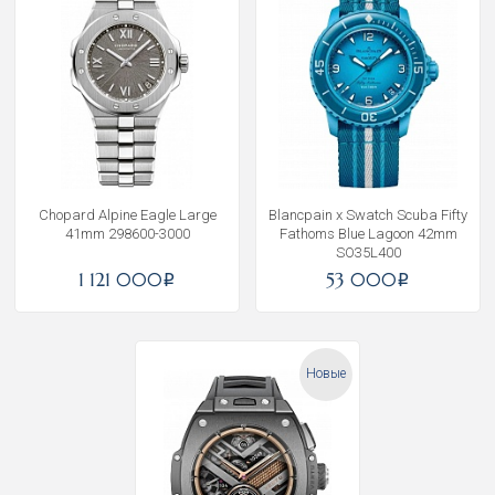
Chopard Alpine Eagle Large
Blancpain x Swatch Scuba Fifty
41mm 298600-3000
Fathoms Blue Lagoon 42mm
SO35L400
1 121 000
53 000
i
i
Новые