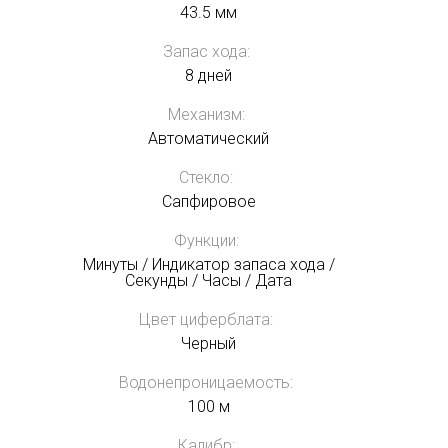
43.5 мм
Запас хода:
8 дней
Механизм:
Автоматический
Стекло:
Сапфировое
Функции:
Минуты / Индикатор запаса хода /
Секунды / Часы / Дата
Цвет циферблата:
Черный
Водонепроницаемость:
100 м
Калибр: