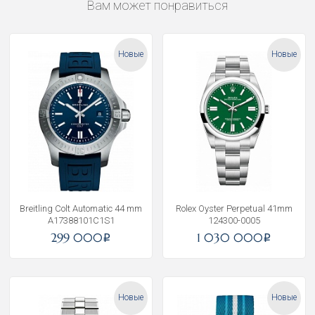
Вам может понравиться
Новые
Новые
Breitling Colt Automatic 44 mm
Rolex Oyster Perpetual 41mm
A17388101C1S1
124300-0005
299 000
1 030 000
i
i
Новые
Новые