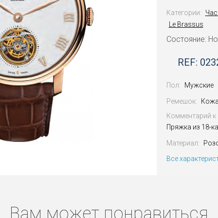
Категории:
Час
Le Brassus
Состояние: Н
REF: 023
Пол:
Мужские
Ремешок:
Кожа
Комментарий к 
Пряжка из 18-к
Материал:
Роз
Все характерис
Вам может понравиться