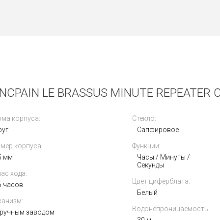
CPAIN LE BRASSUS MINUTE REPEATER C
ма корпуса:
Стекло:
руг
Сапфировое
мер корпуса:
Функции:
5 мм
Часы / Минуты /
Секунды
ас хода:
Цвет циферблата:
5 часов
Белый
анизм:
Водонепроницаемость:
 ручным заводом