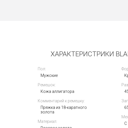
Новые
ХАРАКТЕРИСТРИКИ BLAN
Пол:
Фор
Мужские
К
Ремешок:
Раз
Blancpain x Swatch Scuba Fifty
Fathoms Blue Lagoon 42mm
Кожа аллигатора
4
SO35L400
Комментарий к ремешку:
Зап
53 000
i
Пряжка из 18-каратного
6
золота
Мех
Материал:
С