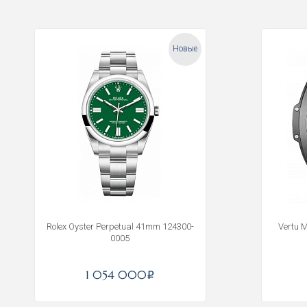
Новые
Rolex Oyster Perpetual 41mm 124300-
Vertu 
0005
1 054 000
i