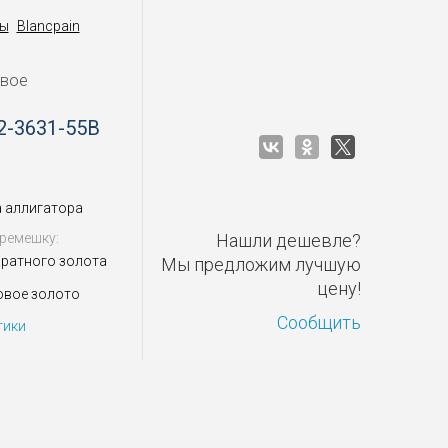
ы
Blancpain
овое
2-3631-55B
 аллигатора
ремешку:
Нашли дешевле?
аратного золота
Мы предложим лучшую
цену!
овое золото
Сообщить
тики