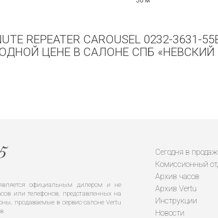
30 м
NUTE REPEATER CAROUSEL 0232-3631-5
ОДНОЙ ЦЕНЕ В САЛОНЕ СПБ «НЕВСКИЙ 
Сегодня в продаж
Комиссионный от
Архив часов
е является официальным дилером и не
Архив Vertu
сов или телефонов, представленных на
Инструкции
оны, продаваемые в сервис-салоне Vertu
в.
Новости