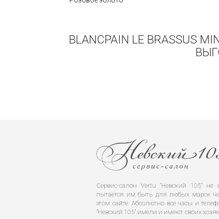
Розовое золото
BLANCPAIN LE BRASSUS MI
ВЫГ
Сервис-салон Vertu "Невский 105" н
пытается им быть для любых марок ча
этом сайте. Абсолютно все часы и телеф
"Невский 105" имели и имеют своих хозяе