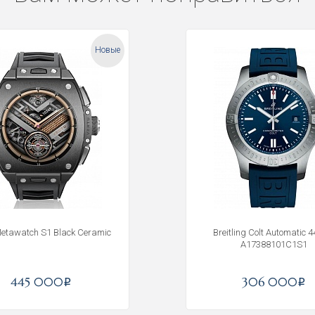
Новые
Metawatch S1 Black Ceramic
Breitling Colt Automatic 
A17388101C1S1
Получать на почту
445 000
306 000
i
i