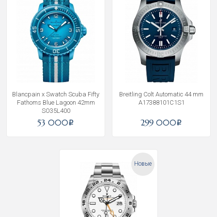
Blancpain x Swatch Scuba Fifty
Breitling Colt Automatic 44 mm
Fathoms Blue Lagoon 42mm
A17388101C1S1
SO35L400
53 000
299 000
i
i
Новые