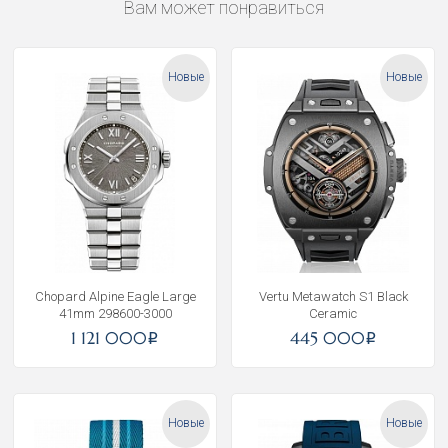
Вам может понравиться
Новые
Новые
Chopard Alpine Eagle Large
Vertu Metawatch S1 Black
41mm 298600-3000
Ceramic
1 121 000
445 000
i
i
Новые
Новые