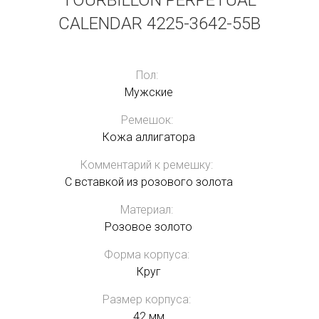
TOURBILLON PERPETUAL
CALENDAR 4225-3642-55B
Пол:
Мужские
Ремешок:
Кожа аллигатора
Комментарий к ремешку:
С вставкой из розового золота
Материал:
Розовое золото
Форма корпуса:
Круг
Размер корпуса:
42 мм