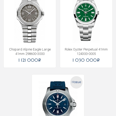
Chopard Alpine Eagle Large
Rolex Oyster Perpetual 41mm
41mm 298600-3000
124300-0005
1 121 000
1 030 000
i
i
Новые