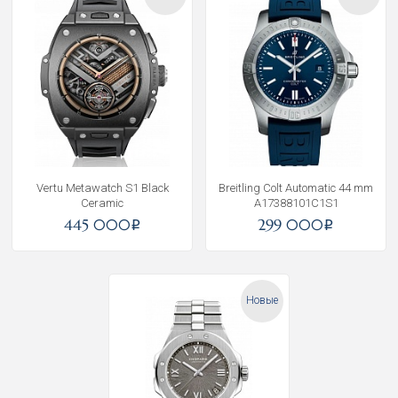
Vertu Metawatch S1 Black
Breitling Colt Automatic 44 mm
Ceramic
A17388101C1S1
445 000
299 000
i
i
Новые