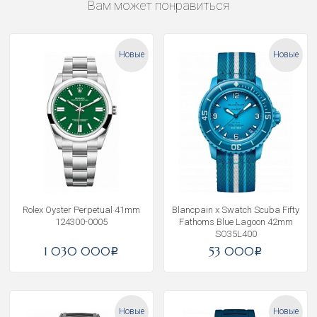
Вам может понравиться
Новые
Новые
Rolex Oyster Perpetual 41mm
Blancpain x Swatch Scuba Fifty
124300-0005
Fathoms Blue Lagoon 42mm
SO35L400
1 030 000
53 000
i
i
Новые
Новые