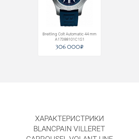
Получать на почту
Breitling Colt Automatic 44 mm
A17388101C1S1
306 000
i
ХАРАКТЕРИСТРИКИ
BLANCPAIN VILLERET