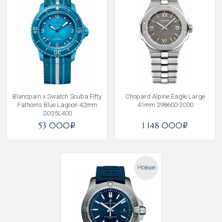
Blancpain x Swatch Scuba Fifty
Chopard Alpine Eagle Large
Fathoms Blue Lagoon 42mm
41mm 298600-3000
SO35L400
53 000
1 148 000
i
i
Новые