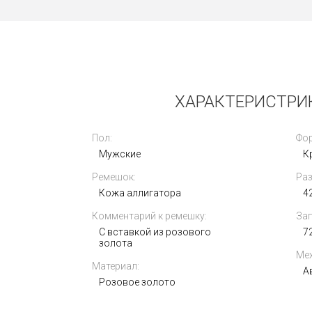
Новые
ХАРАКТЕРИСТРИКИ
Пол:
Фор
Мужские
К
Ремешок:
Раз
Rolex Oyster Perpetual 41mm 124300-
Кожа аллигатора
0005
4
Комментарий к ремешку:
Зап
1 030 000
i
С вставкой из розового
7
золота
Мех
Материал:
А
Розовое золото