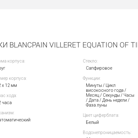
 BLANCPAIN VILLERET EQUATION OF TI
ма корпуса:
Стекло:
руг
Сапфировое
мер корпуса:
Функции:
2 x 12 мм
Минуты / Цикл
високосного года /
Месяц / Секунды / Часы
ас хода:
/ Дата / День недели /
2 часа
Фаза луны
анизм:
Цвет циферблата:
втоматический
Белый
Водонепроницаемость: