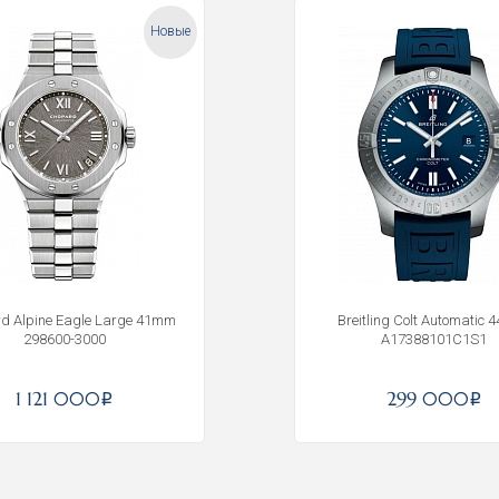
Новые
d Alpine Eagle Large 41mm
Breitling Colt Automatic 
298600-3000
A17388101C1S1
1 121 000
299 000
i
i
Получать на почту