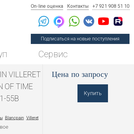
On-line оценка
Контакты
+7 921 908 51 10
Подписаться на новые поступления
уп
Сервис
Цена по запросу
IN VILLERET
N OF TIME
Купить
1-55B
ы
Blancpain
Villeret
овое