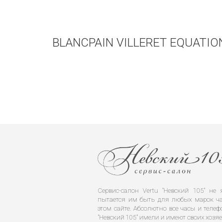
BLANCPAIN VILLERET EQUATIO
Сервис-салон Vertu "Невский 105" н
пытается им быть для любых марок ча
этом сайте. Абсолютно все часы и телеф
"Невский 105" имели и имеют своих хозяе