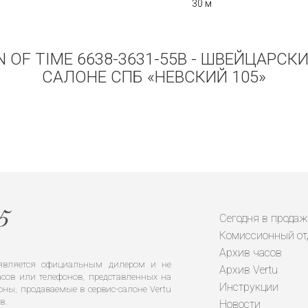
30 м
N OF TIME 6638-3631-55B - ШВЕЙЦАРС
САЛОНЕ СПБ «НЕВСКИЙ 105»
Сегодня в продаж
Комиссионный от
Архив часов
е является официальным дилером и не
Архив Vertu
сов или телефонов, представленных на
Инструкции
оны, продаваемые в сервис-салоне Vertu
в.
Новости