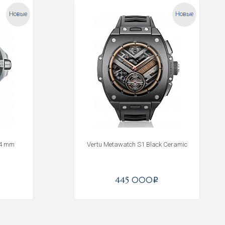
Новые
Новые
44 mm
Vertu Metawatch S1 Black Ceramic
445 000
i