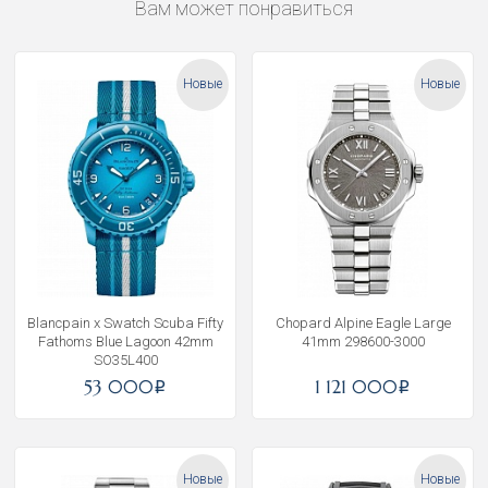
Вам может понравиться
Новые
Новые
Blancpain x Swatch Scuba Fifty
Chopard Alpine Eagle Large
Fathoms Blue Lagoon 42mm
41mm 298600-3000
SO35L400
53 000
1 121 000
i
i
Новые
Новые