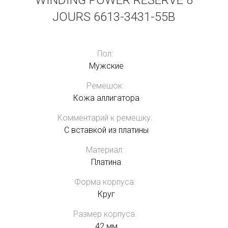
WINDING POWER RESERVE 8
JOURS 6613-3431-55B
Пол:
Мужские
Ремешок:
Кожа аллигатора
Комментарий к ремешку:
С вставкой из платины
Материал:
Платина
Форма корпуса:
Круг
Размер корпуса:
42 мм