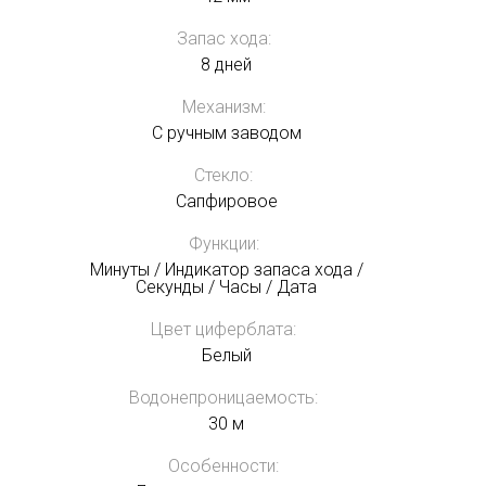
Запас хода:
8 дней
Механизм:
С ручным заводом
Стекло:
Сапфировое
Функции:
Минуты / Индикатор запаса хода /
Секунды / Часы / Дата
Цвет циферблата:
Белый
Водонепроницаемость:
30 м
Особенности: