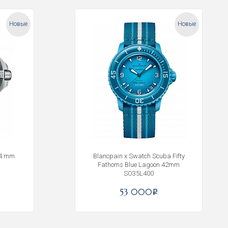
Новые
Новые
44 mm
Blancpain x Swatch Scuba Fifty
Fathoms Blue Lagoon 42mm
SO35L400
53 000
i