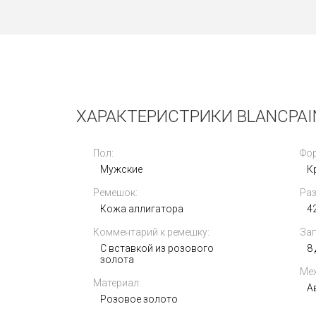
Новые
ХАРАКТЕРИСТРИКИ BLANCPAIN
Пол:
Фор
Мужские
К
Ремешок:
Раз
Vertu Metawatch S1 Black Ceramic
Кожа аллигатора
4
Комментарий к ремешку:
Зап
445 000
i
С вставкой из розового
8
золота
Мех
Материал:
А
Розовое золото