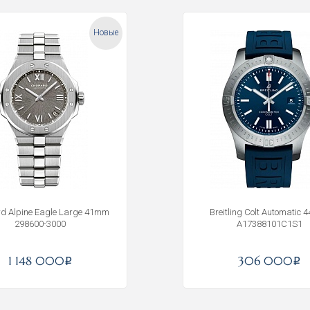
Новые
d Alpine Eagle Large 41mm
Breitling Colt Automatic 
298600-3000
A17388101C1S1
Получать на почту
1 148 000
306 000
i
i