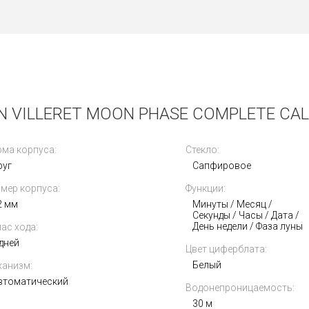
 VILLERET MOON PHASE COMPLETE CALE
ма корпуса:
Стекло:
руг
Сапфировое
мер корпуса:
Функции:
2 мм
Минуты / Месяц /
Секунды / Часы / Дата /
День недели / Фаза луны
ас хода:
 дней
Цвет циферблата:
Белый
анизм:
втоматический
Водонепроницаемость:
30 м