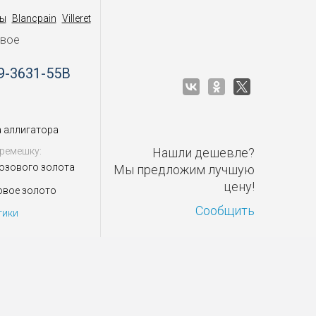
ы
Blancpain
Villeret
овое
9-3631-55B
 аллигатора
ремешку:
Нашли дешевле?
розового золота
Мы предложим лучшую
цену!
овое золото
Сообщить
тики