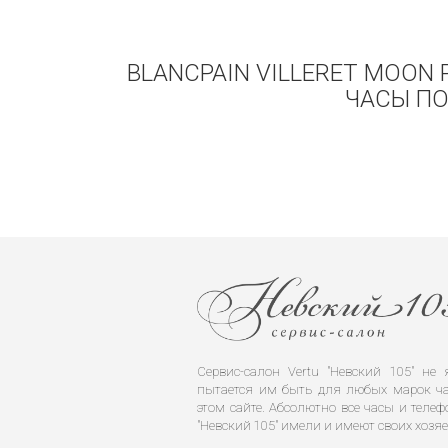
BLANCPAIN VILLERET MOON 
ЧАСЫ ПО
Сервис-салон Vertu "Невский 105" н
пытается им быть для любых марок ча
этом сайте. Абсолютно все часы и телеф
"Невский 105" имели и имеют своих хозяе