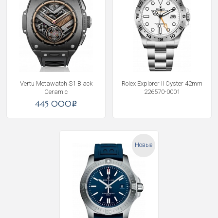
Vertu Metawatch S1 Black
Rolex Explorer II Oyster 42mm
Ceramic
226570-0001
445 000
i
Новые