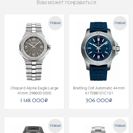
Вам может понравиться
Новые
Новые
Chopard Alpine Eagle Large
Breitling Colt Automatic 44 mm
41mm 298600-3000
A17388101C1S1
1 148 000
306 000
i
i
Новые
Новые