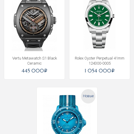
Vertu Metawatch S1 Black
Rolex Oyster Perpetual 41mm
Ceramic
124300-0005
445 000
1 054 000
i
i
Новые