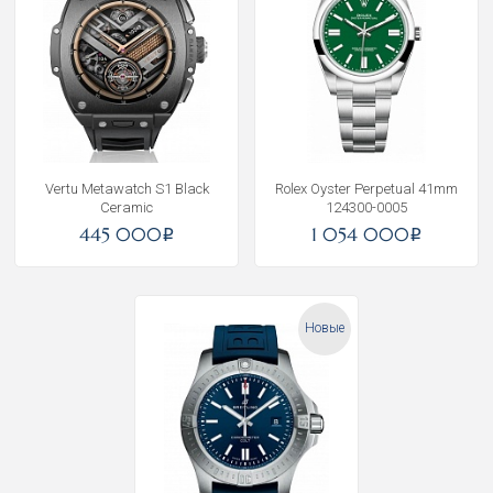
Vertu Metawatch S1 Black
Rolex Oyster Perpetual 41mm
Ceramic
124300-0005
445 000
1 054 000
i
i
Новые