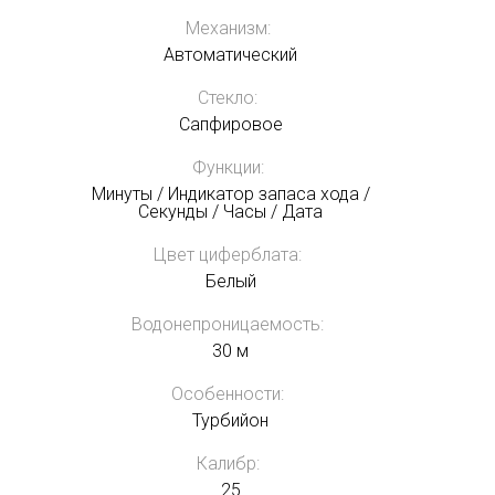
Механизм:
Автоматический
Стекло:
Сапфировое
Функции:
Минуты / Индикатор запаса хода /
Секунды / Часы / Дата
Цвет циферблата:
Белый
Водонепроницаемость:
30 м
Особенности:
Турбийон
Калибр:
25